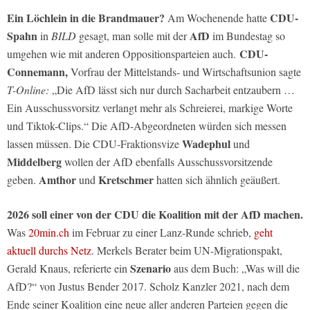
Ein Löchlein in die Brandmauer?
CDU-
Am Wochenende hatte
Spahn
AfD
in
BILD
gesagt, man solle mit der
im Bundestag so
CDU-
umgehen wie mit anderen Oppositionsparteien auch.
Connemann,
Vorfrau der Mittelstands- und Wirtschaftsunion sagte
T-Online:
„Die AfD lässt sich nur durch Sacharbeit entzaubern …
Ein Ausschussvorsitz verlangt mehr als Schreierei, markige Worte
und Tiktok-Clips.“ Die AfD-Abgeordneten würden sich messen
Wadephul
lassen müssen. Die CDU-Fraktionsvize
und
Middelberg
wollen der AfD ebenfalls Ausschussvorsitzende
Amthor
Kretschmer
geben.
und
hatten sich ähnlich geäußert.
2026 soll einer von der CDU die Koalition mit der AfD machen.
Was
20min.ch
im Februar zu einer Lanz-Runde schrieb,
geht
aktuell durchs Netz
. Merkels Berater beim UN-Migrationspakt,
Szenario
Gerald Knaus, referierte ein
aus dem Buch: „Was will die
AfD?“ von Justus Bender 2017. Scholz Kanzler 2021, nach dem
Ende seiner Koalition eine neue aller anderen Parteien gegen die