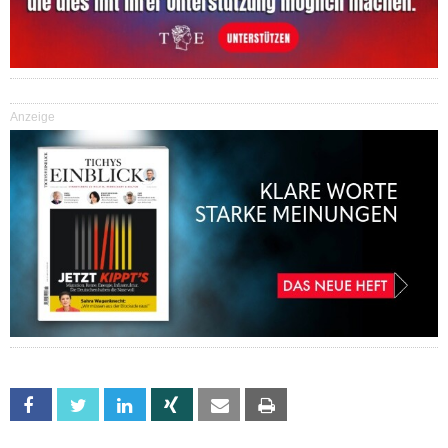
Anzeige
Facebook
Twitter
Linkedin
Xing
Email
Print