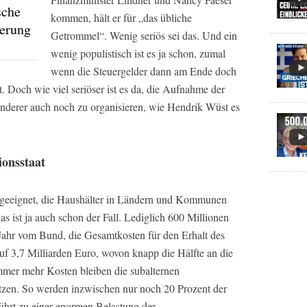
sche
kommen, hält er für „das übliche
gerung
Getrommel“. Wenig seriös sei das. Und ein
wenig populistisch ist es ja schon, zumal
wenn die Steuergelder dann am Ende doch
st. Doch wie viel seriöser ist es da, die Aufnahme der
nderer auch noch zu organisieren, wie Hendrik Wüst es
ionsstaat
 geeignet, die Haushälter in Ländern und Kommunen
 ist ja auch schon der Fall. Lediglich 600 Millionen
r vom Bund, die Gesamtkosten für den Erhalt des
f 3,7 Milliarden Euro, wovon knapp die Hälfte an die
mer mehr Kosten bleiben die subalternen
tzen. So werden inzwischen nur noch 20 Prozent der
hrt zu einer enormen Belastung der