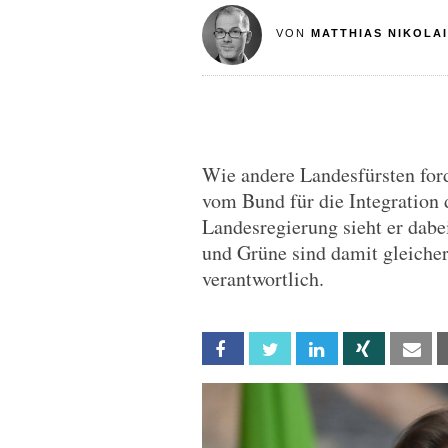
VON
MATTHIAS NIKOLAI
Wie andere Landesfürsten fo
vom Bund für die Integration
Landesregierung sieht er dab
und Grüne sind damit gleiche
verantwortlich.
Facebook
Twitter
Linkedin
Xing
Em