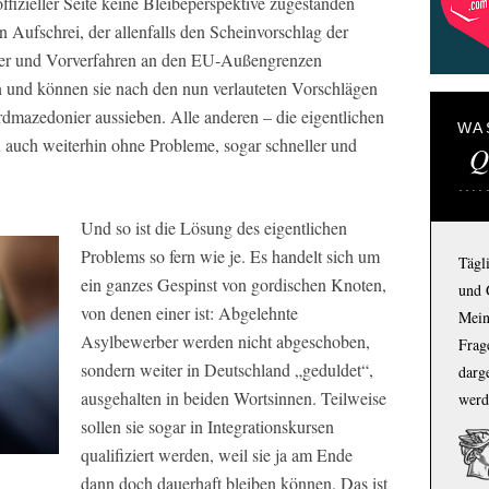
fizieller Seite keine Bleibeperspektive zugestanden
 Aufschrei, der allenfalls den Scheinvorschlag der
ger und Vorverfahren an den EU-Außengrenzen
und können sie nach den nun verlauteten Vorschlägen
dmazedonier aussieben. Alle anderen – die eigentlichen
WA
 auch weiterhin ohne Probleme, sogar schneller und
Q
Und so ist die Lösung des eigentlichen
Problems so fern wie je. Es handelt sich um
Tägl
ein ganzes Gespinst von gordischen Knoten,
und 
von denen einer ist: Abgelehnte
Mein
Asylbewerber werden nicht abgeschoben,
Frage
sondern weiter in Deutschland „geduldet“,
darg
ausgehalten in beiden Wortsinnen. Teilweise
werd
sollen sie sogar in Integrationskursen
qualifiziert werden, weil sie ja am Ende
dann doch dauerhaft bleiben können. Das ist