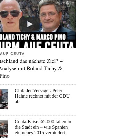
AUF CEUTA
tschland das nächste Ziel? –
Analyse mit Roland Tichy &
Pino
Club der Versager: Peter
Hahne rechnet mit der CDU
ab
Ceuta-Krise: 65.000 fallen in
die Stadt ein – wie Spanien
ein neues 2015 verhindert