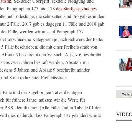
atistik
. Sexueller Übergriff, sexuelle Nötigung und
n den Paragraphen 177 und 178
des Strafgesetzbuches
le mit Todesfolge, die sehr selten sind. So gab es in den
nur 2 Fälle. 2017 gab es dagegen 11 Fälle und 2018 gab
 der Fälle, werden wir uns auf Paragraph 177
det verschiedene Kategorien je nach Schwere der Fälle.
 Fälle beschrieben, die mit einer Freiheitsstrafe von
, Absatz 3 beschreibt den Versuch. Absatz 6 beschreibt
stens zwei Jahren bestraft werden, Absatz 7 mit
destens 5 Jahren und Absatz 9 beschreibt minder
 und 8 mit reduzierter Freiheitsstrafe.
 Fälle und der zugehörigen Tatverdächtigen
Weiter
ch für frühere Jahre, müssen wir die Werte für
r PKS identifizieren (Alle Fälle sind in Tabelle 01 der
VIDE
t wird dies dadurch, dass Paragraph 177 geändert wurde