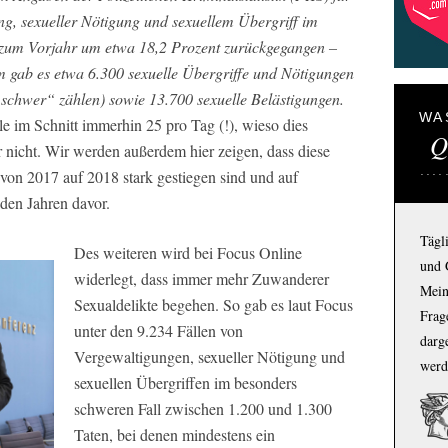
ng, sexueller Nötigung und sexuellem Übergriff im
 zum Vorjahr um etwa 18,2 Prozent zurückgegangen –
m gab es etwa 6.300 sexuelle Übergriffe und Nötigungen
s schwer“ zählen) sowie 13.700 sexuelle Belästigungen.
WA
e im Schnitt immerhin 25 pro Tag (!), wieso dies
Q
ir nicht. Wir werden außerdem hier zeigen, dass diese
e von 2017 auf 2018 stark gestiegen sind und auf
den Jahren davor.
Tägl
Des weiteren wird bei Focus Online
und 
widerlegt, dass immer mehr Zuwanderer
Mein
Sexualdelikte begehen. So gab es laut Focus
Frage
unter den 9.234 Fällen von
darg
Vergewaltigungen, sexueller Nötigung und
werd
sexuellen Übergriffen im besonders
schweren Fall zwischen 1.200 und 1.300
Taten, bei denen mindestens ein