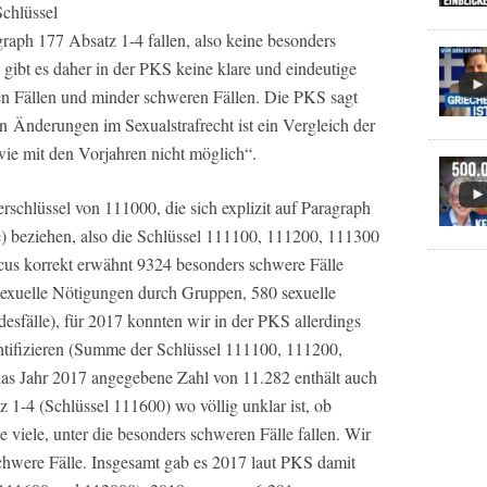
Schlüssel
graph 177 Absatz 1-4 fallen, also keine besonders
 gibt es daher in der PKS keine klare und eindeutige
n Fällen und minder schweren Fällen. Die PKS sagt
 Änderungen im Sexualstrafrecht ist ein Vergleich der
ie mit den Vorjahren nicht möglich“.
rschlüssel von 111000, die sich explizit auf Paragraph
) beziehen, also die Schlüssel 111100, 111200, 111300
us korrekt erwähnt 9324 besonders schwere Fälle
exuelle Nötigungen durch Gruppen, 580 sexuelle
esfälle), für 2017 konnten wir in der PKS allerdings
ntifizieren (Summe der Schlüssel 111100, 111200,
as Jahr 2017 angegebene Zahl von 11.282 enthält auch
 1-4 (Schlüssel 111600) wo völlig unklar ist, ob
e viele, unter die besonders schweren Fälle fallen. Wir
schwere Fälle. Insgesamt gab es 2017 laut PKS damit