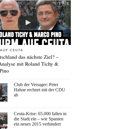
AUF CEUTA
tschland das nächste Ziel? –
Analyse mit Roland Tichy &
Pino
Club der Versager: Peter
Hahne rechnet mit der CDU
ab
Ceuta-Krise: 65.000 fallen in
die Stadt ein – wie Spanien
ein neues 2015 verhindert