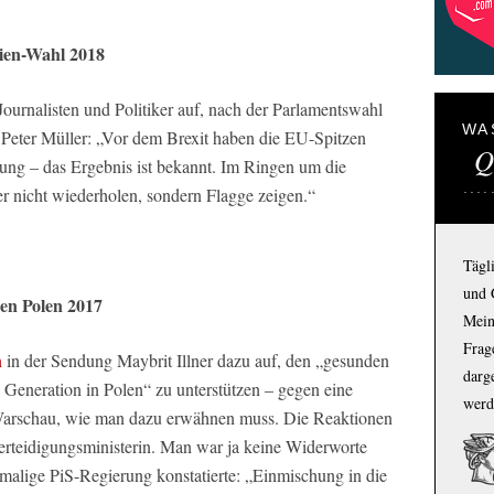
alien-Wahl 2018
ournalisten und Politiker auf, nach der Parlamentswahl
WA
r Peter Müller: „Vor dem Brexit haben die EU-Spitzen
Q
erung – das Ergebnis ist bekannt. Im Ringen um die
ler nicht wiederholen, sondern Flagge zeigen.“
Tägl
und 
gen Polen 2017
Mein
Frage
n
in der Sendung Maybrit Illner dazu auf, den „gesunden
darg
Generation in Polen“ zu unterstützen – gegen eine
werd
Warschau, wie man dazu erwähnen muss. Die Reaktionen
erteidigungsministerin. Man war ja keine Widerworte
alige PiS-Regierung konstatierte: „Einmischung in die