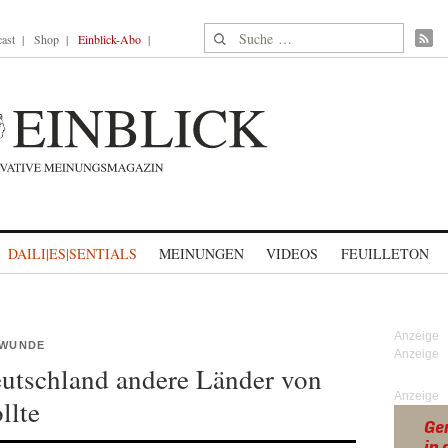
Suche nach:
ast
Shop
Einblick-Abo
DAILI|ES|SENTIALS
MEINUNGEN
VIDEOS
FEUILLETON
 WUNDE
utschland andere Länder von
Anzeige
llte