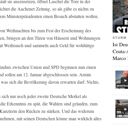
att sie auszusetzen, öffnet Laschet die Tore in der
htet die Aachener Zeitung, so als gäbe es nichts zu
hrem Ministerpräsidenten einen Besuch abstatten wollen.
 von Weihnachten bis zum Fest der Erscheinung des
den, bringen an den Türen von Häusern und Wohnungen
STURM 
Ist Deu
mit Weihrauch und sammeln auch Geld für wohltätige
Ceuta-
Marco 
Bündnis zwischen Union und SPD beginnen nun einen
d sollen am 12. Januar abgeschlossen sein. Armin
k, was sich die Bevölkerung davon erwarten darf: Nichts.
 sich nur noch jeder zweite Deutsche Merkel als
ie Erkenntnis zu spät, die Wahlen sind gelaufen, zum
 Kanzlerin den Rücken zu stärken. Und das widerum
nehmen, mit seinen Deutschen könne man wirklich alles