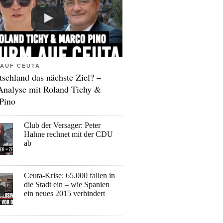
AUF CEUTA
tschland das nächste Ziel? –
Analyse mit Roland Tichy &
Pino
Club der Versager: Peter
Hahne rechnet mit der CDU
ab
Ceuta-Krise: 65.000 fallen in
die Stadt ein – wie Spanien
ein neues 2015 verhindert