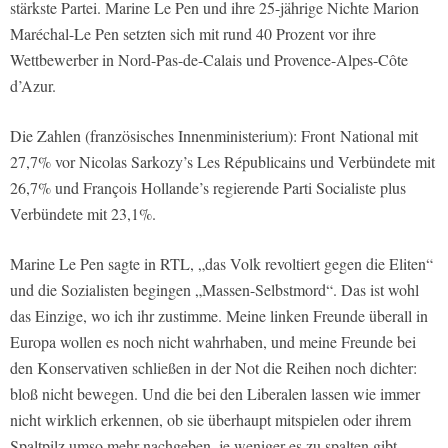
stärkste Partei. Marine Le Pen und ihre 25-jährige Nichte Marion
Maréchal-Le Pen setzten sich mit rund 40 Prozent vor ihre
Wettbewerber in Nord-Pas-de-Calais und Provence-Alpes-Côte
d’Azur.
Die Zahlen (französisches Innenministerium): Front National mit
27,7% vor Nicolas Sarkozy’s Les Républicains und Verbündete mit
26,7% und François Hollande’s regierende Parti Socialiste plus
Verbündete mit 23,1%.
Marine Le Pen sagte in RTL, „das Volk revoltiert gegen die Eliten“
und die Sozialisten begingen „Massen-Selbstmord“. Das ist wohl
das Einzige, wo ich ihr zustimme. Meine linken Freunde überall in
Europa wollen es noch nicht wahrhaben, und meine Freunde bei
den Konservativen schließen in der Not die Reihen noch dichter:
bloß nicht bewegen. Und die bei den Liberalen lassen wie immer
nicht wirklich erkennen, ob sie überhaupt mitspielen oder ihrem
Spaltpilz umso mehr nachgeben, je weniger es zu spalten gibt.