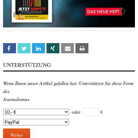
Facebook
Twitter
Linkedin
Xing
Email
Print
UNTERSTÜTZUNG
Wenn Ihnen unser Artikel gefallen hat: Unterstützen Sie diese Form
des
Journalismus.
oder
€
Weiter