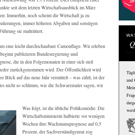
nkte seit dem letzten Wirtschaftsausblick im März
n: Immerhin, noch scheint die Wirtschaft ja zu
gulierungen, immer höheren Abgaben und sonstigen
Führung sie malträtiert.
WA
Q
r um eine leicht durchschaubare Camouflage. Wir erleben
esbeginn publizieren Bundesregierung und
nose, die in den Folgemonaten in einer sich steil
ieder zurückgenommen wird. Der Öffentlichkeit wird
Tägl
er Blick auf das neue Jahr vermittelt – was zählt, ist der
und 
les nicht so schlimm, wie die Schwarzmaler sagen, wir
Mein
Frage
darg
Was folgt, ist die übliche Politkomödie: Die
werd
Wirtschaftsministerin halbierte vor wenigen
Wochen ihre Wachstumsprognose auf 0,5
Prozent, der Sachverständigenrat zog