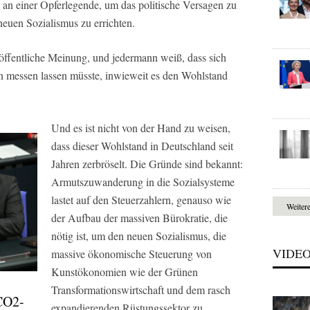
 an einer Opferlegende, um das politische Versagen zu
neuen Sozialismus zu errichten.
e öffentliche Meinung, und jedermann weiß, dass sich
an messen lassen müsste, inwieweit es den Wohlstand
Und es ist nicht von der Hand zu weisen,
dass dieser Wohlstand in Deutschland seit
Jahren zerbröselt. Die Gründe sind bekannt:
Armutszuwanderung in die Sozialsysteme
lastet auf den Steuerzahlern, genauso wie
Weiter
der Aufbau der massiven Bürokratie, die
nötig ist, um den neuen Sozialismus, die
VIDE
massive ökonomische Steuerung von
Kunstökonomien wie der Grünen
Transformationswirtschaft und dem rasch
 CO2-
expandierenden Rüstungssektor zu