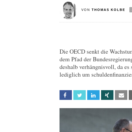
VON
THOMAS KOLBE
Die OECD senkt die Wachstum
dem Pfad der Bundesregierung 
deshalb verhängnisvoll, da e
lediglich um schuldenfinanzier
Facebook
Twitter
Linkedin
Xing
Em