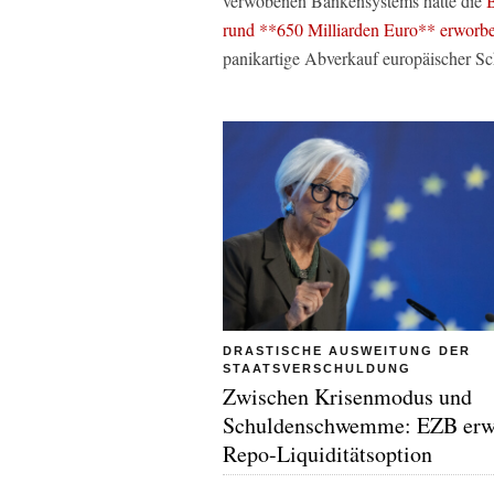
verwobenen Bankensystems hatte die
B
rund **650 Milliarden Euro** erworb
panikartige Abverkauf europäischer Sc
DRASTISCHE AUSWEITUNG DER
STAATSVERSCHULDUNG
Zwischen Krisenmodus und
Schuldenschwemme: EZB erwe
Repo-Liquiditätsoption