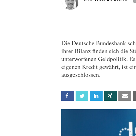
VON
THOMAS KOLBE
Die Deutsche Bundesbank schre
ihrer Bilanz finden sich die S
unterworfenen Geldpolitik. Es 
eigenen Kredit gewährt, ist e
ausgeschlossen.
Facebook
Twitter
Linkedin
Xing
Em