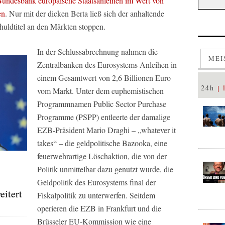
undesbank europäische Staatsanleihen im Wert von
en
. Nur mit der dicken Berta ließ sich der anhaltende
huldtitel an den Märkten stoppen.
In der Schlussabrechnung nahmen die
MEI
Zentralbanken des Eurosystems Anleihen in
einem Gesamtwert von 2,6 Billionen Euro
24h
vom Markt. Unter dem euphemistischen
Programmnamen Public Sector Purchase
Programme (PSPP) entleerte der damalige
EZB‑Präsident Mario Draghi – „whatever it
takes“ – die geldpolitische Bazooka, eine
feuerwehrartige Löschaktion, die von der
Politik unmittelbar dazu genutzt wurde, die
Geldpolitik des Eurosystems final der
itert
Fiskalpolitik zu unterwerfen. Seitdem
operieren die EZB in Frankfurt und die
Brüsseler EU‑Kommission wie eine