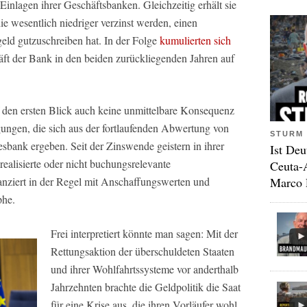
Einlagen ihrer Geschäftsbanken. Gleichzeitig erhält sie
ie wesentlich niedriger verzinst werden, einen
geld gutzuschreiben hat. In der Folge
kumulierten sich
ft der Bank in den beiden zurückliegenden Jahren auf
uf den ersten Blick auch keine unmittelbare Konsequenz
igungen, die sich aus der fortlaufenden Abwertung von
STURM 
esbank ergeben. Seit der Zinswende geistern in ihrer
Ist Deu
realisierte oder nicht buchungsrelevante
Ceuta-
Marco 
anziert in der Regel mit Anschaffungswerten und
phe.
Frei interpretiert könnte man sagen: Mit der
Rettungsaktion der überschuldeten Staaten
und ihrer Wohlfahrtssysteme vor anderthalb
Jahrzehnten brachte die Geldpolitik die Saat
für eine Krise aus, die ihren Vorläufer wohl