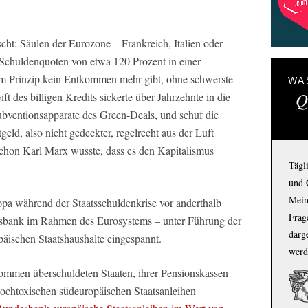
cht: Säulen der Eurozone – Frankreich, Italien oder
Schuldenquoten von etwa 120 Prozent in einer
s im Prinzip kein Entkommen mehr gibt, ohne schwerste
WA
Q
ft des billigen Kredits sickerte über Jahrzehnte in die
bventionsapparate des Green‑Deals, und schuf die
geld, also nicht gedeckter, regelrecht aus der Luft
m schon Karl Marx wusste, dass es den Kapitalismus
Tägl
und 
Mein
ropa während der Staatsschuldenkrise vor anderthalb
Frage
sbank im Rahmen des Eurosystems – unter Führung der
darg
äischen Staatshaushalte eingespannt.
werd
ommen überschuldeten Staaten, ihrer Pensionskassen
 hochtoxischen südeuropäischen Staatsanleihen