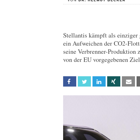
VON
DR. HELMUT BECKER
Stellantis kämpft als einziger
ein Aufweichen der CO2-Flotte
seine Verbrenner-Produktion z
von der EU vorgegebenen Ziel
Facebook
Twitter
Linkedin
Xing
Em