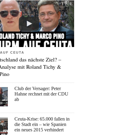
AUF CEUTA
tschland das nächste Ziel? –
Analyse mit Roland Tichy &
Pino
Club der Versager: Peter
Hahne rechnet mit der CDU
ab
Ceuta-Krise: 65.000 fallen in
die Stadt ein – wie Spanien
ein neues 2015 verhindert