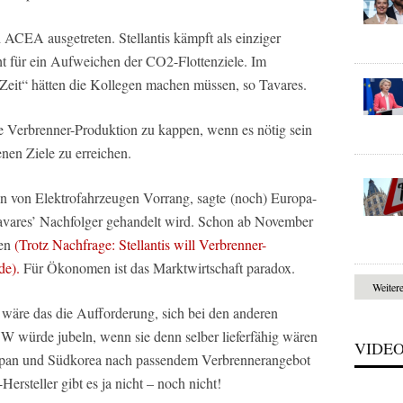
ACEA ausgetreten. Stellantis kämpft als einziger
ht für ein Aufweichen der CO2-Flottenziele. Im
Zeit“ hätten die Kollegen machen müssen, so Tavares.
ine Verbrenner-Produktion zu kappen, wenn es nötig sein
nen Ziele zu erreichen.
ion von Elektrofahrzeugen Vorrang, sagte (noch) Europa-
Tavares’ Nachfolger gehandelt wird. Schon ab November
den
(Trotz Nachfrage: Stellantis will Verbrenner-
de).
Für Ökonomen ist das Marktwirtschaft paradox.
Weiter
wäre das die Aufforderung, sich bei den anderen
W würde jubeln, wenn sie denn selber lieferfähig wären
VIDE
Japan und Südkorea nach passendem Verbrennerangebot
rsteller gibt es ja nicht – noch nicht!