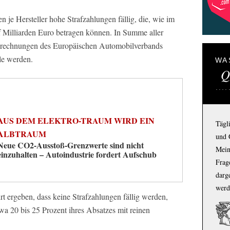
 je Hersteller hohe Strafzahlungen fällig, die, wie im
f Milliarden Euro betragen können. In Summe aller
erechnungen des Europäischen Automobilverbands
le werden.
WA
Q
AUS DEM ELEKTRO-TRAUM WIRD EIN
Tägl
ALBTRAUM
und 
Neue CO2-Ausstoß-Grenzwerte sind nicht
Mein
einzuhalten – Autoindustrie fordert Aufschub
Frage
darg
werd
ergeben, dass keine Strafzahlungen fällig werden,
wa 20 bis 25 Prozent ihres Absatzes mit reinen