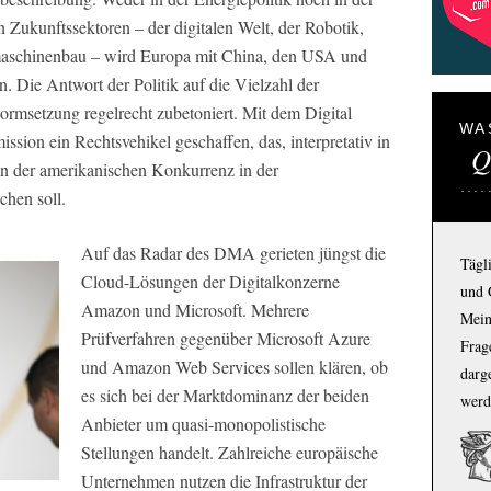
 Zukunftssektoren – der digitalen Welt, der Robotik,
aschinenbau – wird Europa mit China, den USA und
. Die Antwort der Politik auf die Vielzahl der
rmsetzung regelrecht zubetoniert. Mit dem Digital
WA
on ein Rechtsvehikel geschaffen, das, interpretativ in
Q
en der amerikanischen Konkurrenz in der
chen soll.
Auf das Radar des DMA gerieten jüngst die
Tägl
Cloud-Lösungen der Digitalkonzerne
und 
Amazon und Microsoft. Mehrere
Mein
Prüfverfahren gegenüber Microsoft Azure
Frage
und Amazon Web Services sollen klären, ob
darg
es sich bei der Marktdominanz der beiden
werd
Anbieter um quasi-monopolistische
Stellungen handelt. Zahlreiche europäische
Unternehmen nutzen die Infrastruktur der