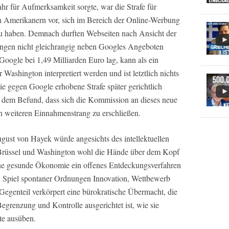
ahr für Aufmerksamkeit sorgte, war die Strafe für
Amerikanern vor, sich im Bereich der Online-Werbung
 zu haben. Demnach durften Webseiten nach Ansicht der
ngen nicht gleichrangig neben Googles Angeboten
n Google bei 1,49 Milliarden Euro lag, kann als ein
ashington interpretiert werden und ist letztlich nichts
e gegen Google erhobene Strafe später gerichtlich
n dem Befund, dass sich die Kommission an dieses neue
n weiteren Einnahmenstrang zu erschließen.
gust von Hayek würde angesichts des intellektuellen
Brüssel und Washington wohl die Hände über dem Kopf
e gesunde Ökonomie ein offenes Entdeckungsverfahren
en Spiel spontaner Ordnungen Innovation, Wettbewerb
egenteil verkörpert eine bürokratische Übermacht, die
Begrenzung und Kontrolle ausgerichtet ist, wie sie
ute ausüben.