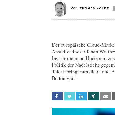
VON
THOMAS KOLBE
Der europäische Cloud-Markt b
Anstelle eines offenen Wettb
Investoren neue Horizonte zu 
Politik der Nadelstiche gege
Taktik bringt nun die Cloud-
Bedrängnis.
Facebook
Twitter
Linkedin
Xing
Em