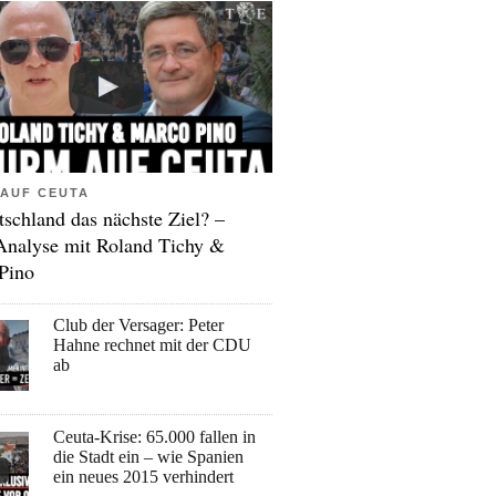
AUF CEUTA
tschland das nächste Ziel? –
Analyse mit Roland Tichy &
Pino
Club der Versager: Peter
Hahne rechnet mit der CDU
ab
Ceuta-Krise: 65.000 fallen in
die Stadt ein – wie Spanien
ein neues 2015 verhindert