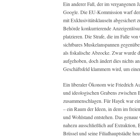
Ein anderer Fall, der im vergangenen J
Google. Die EU-Kommission warf den 
mit Exklusivitätsklauseln abgesichert
Behörde konkurrierende Anzeigenlösu
platzieren. Die Strafe, die im Falle vo
sichtbares Muskelanspannen gegenüber W
als fiskalische Abzocke. Zwar wurde di
aufgehoben, doch ändert dies nichts a
Geschäftsfeld klammern wird, um eine
Ein liberaler Ökonom wie Friedrich Au
und ideologischen Grabens zwischen 
zusammenschlagen. Für Hayek war ein
– ein Raum der Ideen, in dem im frei
und Wohlstand entstehen. Das genaue G
nahezu ausschließlich auf Extraktion, 
Brüssel und seine Filialhauptstädte he