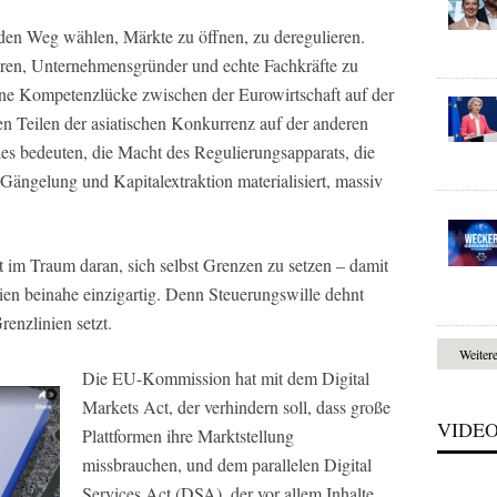
 den Weg wählen, Märkte zu öffnen, zu deregulieren.
toren, Unternehmensgründer und echte Fachkräfte zu
ene Kompetenzlücke zwischen der Eurowirtschaft auf der
 Teilen der asiatischen Konkurrenz auf der anderen
ies bedeuten, die Macht des Regulierungsapparats, die
Gängelung und Kapitalextraktion materialisiert, massiv
t im Traum daran, sich selbst Grenzen zu setzen – damit
ien beinahe einzigartig. Denn Steuerungswille dehnt
enzlinien setzt.
Weiter
Die EU-Kommission hat mit dem Digital
Markets Act, der verhindern soll, dass große
VIDE
Plattformen ihre Marktstellung
missbrauchen, und dem parallelen Digital
Services Act (DSA), der vor allem Inhalte