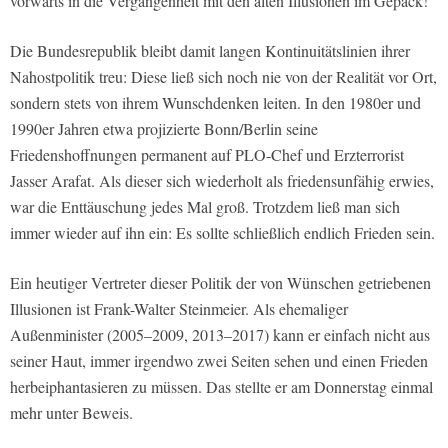
vorwärts in die Vergangenheit mit den alten Illusionen im Gepäck!
Die Bundesrepublik bleibt damit langen Kontinuitätslinien ihrer
Nahostpolitik treu: Diese ließ sich noch nie von der Realität vor Ort,
sondern stets von ihrem Wunschdenken leiten. In den 1980er und
1990er Jahren etwa projizierte Bonn/Berlin seine
Friedenshoffnungen permanent auf PLO-Chef und Erzterrorist
Jasser Arafat. Als dieser sich wiederholt als friedensunfähig erwies,
war die Enttäuschung jedes Mal groß. Trotzdem ließ man sich
immer wieder auf ihn ein: Es sollte schließlich endlich Frieden sein.
Ein heutiger Vertreter dieser Politik der von Wünschen getriebenen
Illusionen ist Frank-Walter Steinmeier. Als ehemaliger
Außenminister (2005–2009, 2013–2017) kann er einfach nicht aus
seiner Haut, immer irgendwo zwei Seiten sehen und einen Frieden
herbeiphantasieren zu müssen. Das stellte er am Donnerstag einmal
mehr unter Beweis.