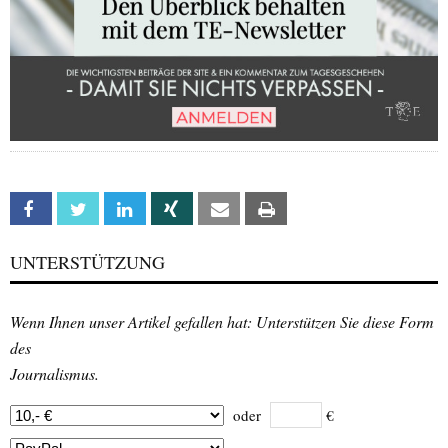
Facebook
Twitter
Linkedin
Xing
Email
Print
UNTERSTÜTZUNG
Wenn Ihnen unser Artikel gefallen hat: Unterstützen Sie diese Form
des
Journalismus.
oder
€