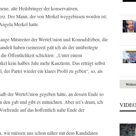
ue, alte Heilsbringer der konservativen,
erz. Der Mann, der von Merkel weggebissen worden ist;
Angela Merkel hatte.
elange Mitstreiter der WerteUnion und KonradsErben, die
ndelt haben (seinerzeit galt ich als der unüberlegte
n die Öffentlichkeit schickten: „Unter einem
kel kein halbes Jahr mehr Kanzlerin. Das erträgt selbst
, der Partei wieder ein klares Profil zu geben“, so, als
Weiter
halb der WerteUnion gegeben hätte, an dessen Ende so
n den gab und gibt es mitnichten. Aber sei’s drum, ich
VIDE
 Vorfreude auf das hoffentlich nahe Ende der
un, wir müssen uns schon näher mit dem Kandidaten