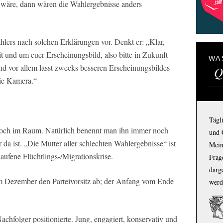
 wäre, dann wären die Wahlergebnisse anders
ählers nach solchen Erklärungen vor. Denkt er: „Klar,
t und um euer Erscheinungsbild, also bitte in Zukunft
WA
nd vor allem lasst zwecks besseren Erscheinungsbildes
Q
die Kamera.“
Tägl
noch im Raum. Natürlich benennt man ihn immer noch
und 
r da ist. „Die Mutter aller schlechten Wahlergebnisse“ ist
Mein
aufene Flüchtlings-/Migrationskrise.
Frage
darg
im Dezember den Parteivorsitz ab; der Anfang vom Ende
werd
Nachfolger positionierte. Jung, engagiert, konservativ und