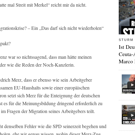
tte mal Streit mit Merkel“ reicht mir da nicht.
Migrationskrise? – Ein „Das darf sich nicht wiederholen“
STURM 
spakt?
Ist Deu
Ceuta-
renz war so nichtssagend, dass man hätte meinen
Marco 
eder wie die Reden der Noch-Kanzlerin.
edrich Merz, dass er ebenso wie sein Arbeitgeber
nsamen EU-Haushalts sowie einer europäischen
n setzt sich Merz für die Enteignung der deutschen
t es für die Meinungsbildung dringend erforderlich zu
 im Fragen der Migration seines Arbeitgebers teilt.
icht denselben Fehler wie die SPD seinerzeit begehen und
holen, ehe wir genau wissen, wohin dieser Merz-Zug