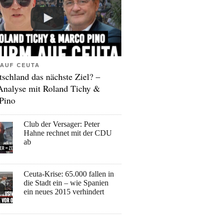
AUF CEUTA
tschland das nächste Ziel? –
Analyse mit Roland Tichy &
Pino
Club der Versager: Peter
Hahne rechnet mit der CDU
ab
Ceuta-Krise: 65.000 fallen in
die Stadt ein – wie Spanien
ein neues 2015 verhindert