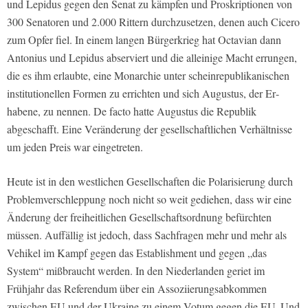
und Lepidus gegen den Senat zu kämpfen und Pro­skriptionen von
300 Senatoren und 2.000 Rittern durchzusetzen, denen auch Cicero
zum Opfer fiel. In einem langen Bürgerkrieg hat Octavian dann
Antonius und Lepidus ab­serviert und die alleinige Macht errungen,
die es ihm erlaubte, eine Monarchie unter scheinrepublikanischen
institutionellen Formen zu errichten und sich Augustus, der Er­
habene, zu nennen. De facto hatte Augustus die Republik
abgeschafft. Eine Verände­rung der gesellschaftlichen Verhältnisse
um jeden Preis war eingetreten.
Heute ist in den westlichen Gesellschaften die Polarisierung durch
Problemverschlep­pung noch nicht so weit gediehen, dass wir eine
Änderung der freiheitlichen Gesell­schaftsordnung befürchten
müssen. Auffällig ist jedoch, dass Sachfragen mehr und mehr als
Vehikel im Kampf gegen das Establishment und gegen „das
System“ mißbraucht werden. In den Niederlanden geriet im
Frühjahr das Referendum über ein Assoziie­rungsabkommen
zwischen EU und der Ukraine zu einem Votum gegen die EU. Und