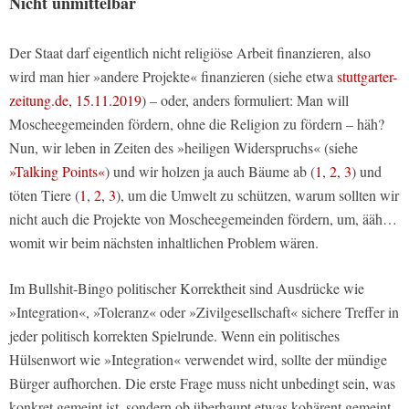
Nicht unmittelbar
Der Staat darf eigentlich nicht religiöse Arbeit finanzieren, also
wird man hier »andere Projekte« finanzieren (siehe etwa
stuttgarter-
zeitung.de, 15.11.2019
) – oder, anders formuliert: Man will
Moscheegemeinden fördern, ohne die Religion zu fördern – häh?
Nun, wir leben in Zeiten des »heiligen Widerspruchs« (siehe
»Talking Points«
) und wir holzen ja auch Bäume ab (
1
,
2
,
3
) und
töten Tiere (
1
,
2
,
3
), um die Umwelt zu schützen, warum sollten wir
nicht auch die Projekte von Moscheegemeinden fördern, um, ääh…
womit wir beim nächsten inhaltlichen Problem wären.
Im Bullshit-Bingo politischer Korrektheit sind Ausdrücke wie
»Integration«, »Toleranz« oder »Zivilgesellschaft« sichere Treffer in
jeder politisch korrekten Spielrunde. Wenn ein politisches
Hülsenwort wie »Integration« verwendet wird, sollte der mündige
Bürger aufhorchen. Die erste Frage muss nicht unbedingt sein, was
konkret gemeint ist, sondern ob überhaupt etwas kohärent gemeint