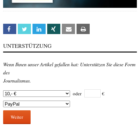
Facebook
Twitter
Linkedin
Xing
Email
Print
UNTERSTÜTZUNG
Wenn Ihnen unser Artikel gefallen hat: Unterstützen Sie diese Form
des
Journalismus.
oder
€
Weiter