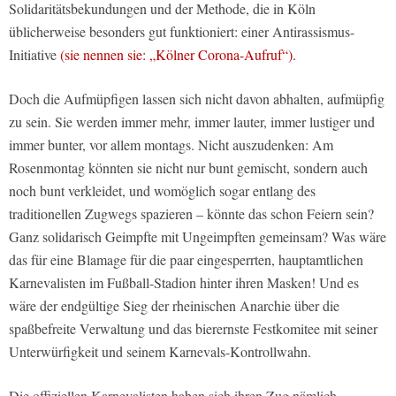
Solidaritätsbekundungen und der Methode, die in Köln
üblicherweise besonders gut funktioniert: einer Antirassismus-
Initiative
(sie nennen sie: „Kölner Corona-Aufruf“).
Doch die Aufmüpfigen lassen sich nicht davon abhalten, aufmüpfig
zu sein. Sie werden immer mehr, immer lauter, immer lustiger und
immer bunter, vor allem montags. Nicht auszudenken: Am
Rosenmontag könnten sie nicht nur bunt gemischt, sondern auch
noch bunt verkleidet, und womöglich sogar entlang des
traditionellen Zugwegs spazieren – könnte das schon Feiern sein?
Ganz solidarisch Geimpfte mit Ungeimpften gemeinsam? Was wäre
das für eine Blamage für die paar eingesperrten, hauptamtlichen
Karnevalisten im Fußball-Stadion hinter ihren Masken! Und es
wäre der endgültige Sieg der rheinischen Anarchie über die
spaßbefreite Verwaltung und das bierernste Festkomitee mit seiner
Unterwürfigkeit und seinem Karnevals-Kontrollwahn.
Die offiziellen Karnevalisten haben sich ihren Zug nämlich