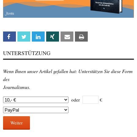
Facebook
Twitter
Linkedin
Xing
Email
Print
UNTERSTÜTZUNG
Wenn Ihnen unser Artikel gefallen hat: Unterstützen Sie diese Form
des
Journalismus.
oder
€
Weiter