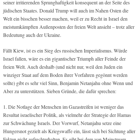
seiner irritierenden Sprunghaftigkeit konsequent an der Seite des
jüdischen Staates. Donald Trump will auch im Nahen Osten die
Welt ein bisschen besser machen, weil er zu Recht in Israel den
meistumkämpften Außenposten der freien Welt ansieht – trotz aller
Bedeutung auch der Ukraine.
Fällt Kiew, ist es ein Sieg des russischen Imperialismus. Würde
Israel fallen, wäre es ein gigantischer Triumph aller Feinde der
freien Welt. Auch deshalb (und nicht nur, weil den Juden ein
winziger Staat auf dem Boden ihrer Vorfahren gegönnt werden
sollte) gibt es sehr viel Sinn, Benjamin Netanjahu ohne Wenn und
Aber zu unterstützen. Sieben Gründe, die dafür sprechen:
1. Die Notlage der Menschen im Gazastreifen ist weniger das
Resultat israelischer Politik, als vielmehr der Strategie der Hamas
zur Schwächung Israels. Der Vorwurf, Netanjahu setze eine
Hungersnot gezielt als Kriegswaffe ein, lässt sich bei Sichtung aller
Fakten nicht aufrechterhalten. Es gibt bei dem von Mainstream-