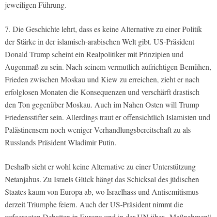
jeweiligen Führung.
7. Die Geschichte lehrt, dass es keine Alternative zu einer Politik
der Stärke in der islamisch-arabischen Welt gibt. US-Präsident
Donald Trump scheint ein Realpolitiker mit Prinzipien und
Augenmaß zu sein. Nach seinem vermutlich aufrichtigen Bemühen,
Frieden zwischen Moskau und Kiew zu erreichen, zieht er nach
erfolglosen Monaten die Konsequenzen und verschärft drastisch
den Ton gegenüber Moskau. Auch im Nahen Osten will Trump
Friedensstifter sein. Allerdings traut er offensichtlich Islamisten und
Palästinensern noch weniger Verhandlungsbereitschaft zu als
Russlands Präsident Wladimir Putin.
Deshalb sieht er wohl keine Alternative zu einer Unterstützung
Netanjahus. Zu Israels Glück hängt das Schicksal des jüdischen
Staates kaum von Europa ab, wo Israelhass und Antisemitismus
derzeit Triumphe feiern. Auch der US-Präsident nimmt die
aufgeregten Debatten in Europa und in der UN über „Maßnahmen“