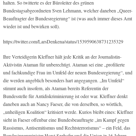
halten. So twitterte es der Büroleiter des grünen
Bundestagsabgeordneten Sven Lehmann, welcher daneben „Queer-
Beauftragter der Bundesregierung“ ist (was auch immer dieses Amt
wieder ist und bewirken soll).
https://twitter.com/LarsDenkena/status/1539590638731235329
Ihre Verteidigerin Kleffner hält jede Kritik an der Journalistin-
Aktivistin Ataman für unberechtigt. Ataman sei eine „profilierte
und fachkundige Frau im Umfeld der neuen Bundesregierung“, und
die werden angeblich besonders hart angegangen. „Im Umfeld“
stimmt auch insofern, als Ataman bereits Referentin der
Bundesstelle für Antidiskriminierung ist oder war. Kleffner denkt
daneben auch an Nancy Faeser, die von derselben, so wörtlich,
„unheiligen Koalition“ kritisiert werde. Kurios bleibt eines: Kleffner
sieht in Faeser offenbar eine Bundesbeauftragte „im Kampf gegen
Rassismus, Antisemitismus und Rechtsterrorismus“ – ein Feld, das
Bundesinnenminister Horst Seehofer und die Union in 16 Jahren