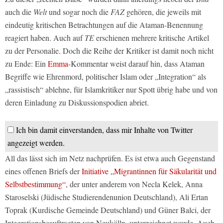
auch die
Welt
und sogar noch die
FAZ
gehören, die jeweils mit
eindeutig kritischen Betrachtungen auf die Ataman-Benennung
reagiert haben. Auch auf
TE
erschienen mehrere kritische Artikel
zu der Personalie. Doch die Reihe der Kritiker ist damit noch nicht
zu Ende: Ein
Emma
-Kommentar weist darauf hin, dass Ataman
Begriffe wie Ehrenmord, politischer Islam oder „Integration“ als
„rassistisch“ ablehne, für Islamkritiker nur Spott übrig habe und von
deren Einladung zu Diskussionspodien abriet.
Ich bin damit einverstanden, dass mir Inhalte von Twitter
angezeigt werden.
All das lässt sich im Netz nachprüfen. Es ist etwa auch Gegenstand
eines offenen Briefs der
Initiative „Migrantinnen für Säkularität und
Selbstbestimmung“
, der unter anderem von Necla Kelek, Anna
Staroselski (Jüdische Studierendenunion Deutschland), Ali Ertan
Toprak (Kurdische Gemeinde Deutschland) und Güner Balci, der
Integrationsbeauftragten von Neukölln, unterzeichnet wurde. Auch