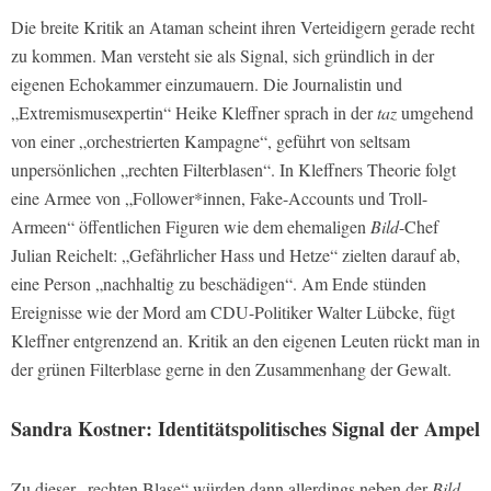
Die breite Kritik an Ataman scheint ihren Verteidigern gerade recht
zu kommen. Man versteht sie als Signal, sich gründlich in der
eigenen Echokammer einzumauern. Die Journalistin und
„Extremismusexpertin“ Heike Kleffner sprach in der
taz
umgehend
von einer „orchestrierten Kampagne“, geführt von seltsam
unpersönlichen „rechten Filterblasen“. In Kleffners Theorie folgt
eine Armee von „Follower*innen, Fake-Accounts und Troll-
Armeen“ öffentlichen Figuren wie dem ehemaligen
Bild
-Chef
Julian Reichelt: „Gefährlicher Hass und Hetze“ zielten darauf ab,
eine Person „nachhaltig zu beschädigen“. Am Ende stünden
Ereignisse wie der Mord am CDU-Politiker Walter Lübcke, fügt
Kleffner entgrenzend an. Kritik an den eigenen Leuten rückt man in
der grünen Filterblase gerne in den Zusammenhang der Gewalt.
Sandra Kostner: Identitätspolitisches Signal der Ampel
Zu dieser „rechten Blase“ würden dann allerdings neben der
Bild