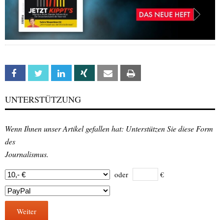
Facebook
Twitter
Linkedin
Xing
Email
Print
UNTERSTÜTZUNG
Wenn Ihnen unser Artikel gefallen hat: Unterstützen Sie diese Form
des
Journalismus.
oder
€
Weiter