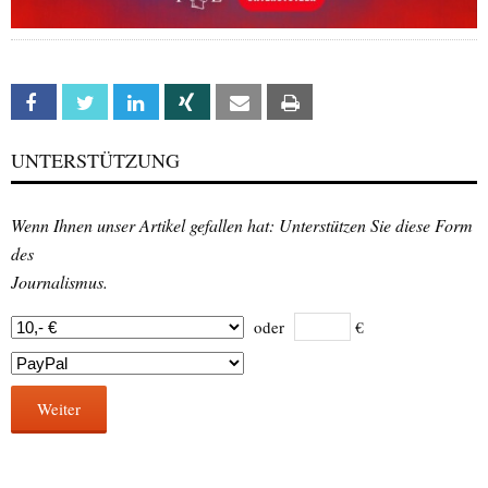
Facebook
Twitter
Linkedin
Xing
Email
Print
UNTERSTÜTZUNG
Wenn Ihnen unser Artikel gefallen hat: Unterstützen Sie diese Form
des
Journalismus.
oder
€
Weiter