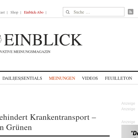
Suche nach:
ast
Shop
Einblick-Abo
DAILI|ES|SENTIALS
MEINUNGEN
VIDEOS
FEUILLETON
ehindert Krankentransport –
Anzeige
on Grünen