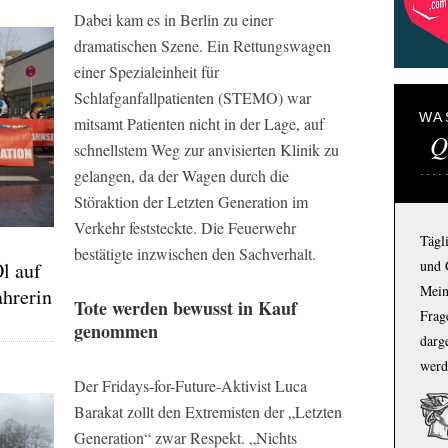
Dabei kam es in Berlin zu einer
dramatischen Szene. Ein Rettungswagen
einer Spezialeinheit für
Schlafganfallpatienten (STEMO) war
WA
mitsamt Patienten nicht in der Lage, auf
Q
schnellstem Weg zur anvisierten Klinik zu
gelangen, da der Wagen durch die
Störaktion der Letzten Generation im
Verkehr feststeckte. Die Feuerwehr
Tägl
bestätigte inzwischen den Sachverhalt.
und 
l auf
Mein
ahrerin
Tote werden bewusst in Kauf
Frage
genommen
darg
werd
Der Fridays-for-Future-Aktivist Luca
Barakat zollt den Extremisten der „Letzten
Generation“ zwar Respekt. „Nichts