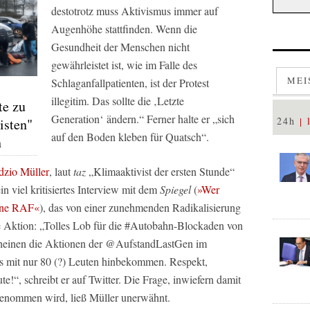
destotrotz muss Aktivismus immer auf
Augenhöhe stattfinden. Wenn die
Gesundheit der Menschen nicht
gewährleistet ist, wie im Falle des
MEI
Schlaganfallpatienten, ist der Protest
illegitim. Das sollte die ‚Letzte
te zu
Generation‘ ändern.“ Ferner halte er „sich
24h
isten"
auf den Boden kleben für Quatsch“.
h
dzio Müller
, laut
taz
„Klimaaktivist der ersten Stunde“
in viel kritisiertes Interview mit dem
Spiegel
(
»Wer
rüne RAF«
), das von einer zunehmenden Radikalisierung
 Aktion: „Tolles Lob für die #Autobahn-Blockaden von
cheinen die Aktionen der @AufstandLastGen im
as mit nur 80 (?) Leuten hinbekommen. Respekt,
te!“, schreibt er auf Twitter. Die Frage, inwiefern damit
genommen wird, ließ Müller unerwähnt.