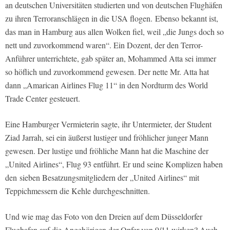
an deutschen Universitäten studierten und von deutschen Flughäfen
zu ihren Terroranschlägen in die USA flogen. Ebenso bekannt ist,
das man in Hamburg aus allen Wolken fiel, weil „die Jungs doch so
nett und zuvorkommend waren“. Ein Dozent, der den Terror-
Anführer unterrichtete, gab später an, Mohammed Atta sei immer
so höflich und zuvorkommend gewesen. Der nette Mr. Atta hat
dann „Amarican Airlines Flug 11“ in den Nordturm des World
Trade Center gesteuert.
Eine Hamburger Vermieterin sagte, ihr Untermieter, der Student
Ziad Jarrah, sei ein äußerst lustiger und fröhlicher junger Mann
gewesen. Der lustige und fröhliche Mann hat die Maschine der
„United Airlines“, Flug 93 entführt. Er und seine Komplizen haben
den sieben Besatzungsmitgliedern der „United Airlines“ mit
Teppichmessern die Kehle durchgeschnitten.
Und wie mag das Foto von den Dreien auf dem Düsseldorfer
Flughafen auf die Angehörigen der Opfer von 9/11 wirken? Auch