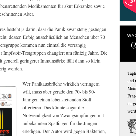
ebensrettenden Medikamenten für akut Erkrankte sowie
schrittenen Alter.
s besteht ja darin, dass die Panik zwar stetig gestiegen
WA
steht, dessen Erfolg ausschließlich an Menschen über 70
Q
tersgruppe kommen nun einmal die vorrangig
r Impfstoff-Testgruppen changiert um fünfzig Jahre. Die
t generell geringerer Immunstärke fällt dann so klein
erig werden.
Tägl
und 
Wer Panikausbrüche wirklich verringern
Mein
will, muss aber gerade den 70- bis 90-
Frage
Jährigen einen lebensrettenden Stoff
darg
offerieren. Das könnte sogar die
werd
Notwendigkeit von Zwangsimpfungen mit
unbekannten Spätfolgen für die Jungen
erledigen. Der Autor wird gegen Bakterien,