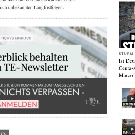
och unbekannten Langfristfolgen.
STURM 
Ist Deu
Ceuta-
Marco 
ail
Print