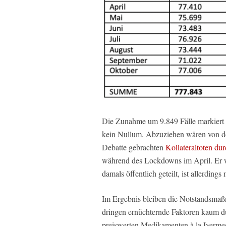
Die Zunahme um 9.849 Fälle markiert 
kein Nullum. Abzuziehen wären von der
Debatte gebrachten
Kollateraltoten du
während des Lockdowns im April. Er w
damals öffentlich geteilt, ist allerdings
Im Ergebnis bleiben die Notstandsmaß
dringen ernüchternde Faktoren kaum d
preiswerten Medikamenten à la Ivermec