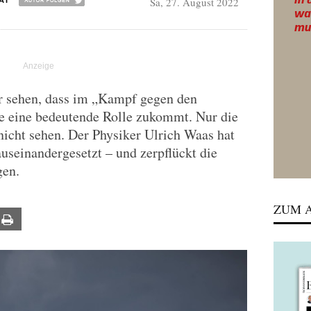
Sa, 27. August 2022
AI
r sehen, dass im „Kampf gegen den
e eine bedeutende Rolle zukommt. Nur die
icht sehen. Der Physiker Ulrich Waas hat
useinandergesetzt – und zerpflückt die
gen.
ZUM A
ail
Print