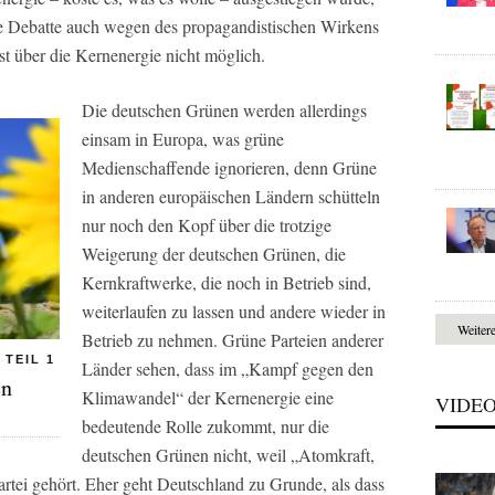
he Debatte auch wegen des propagandistischen Wirkens
st über die Kernenergie nicht möglich.
Die deutschen Grünen werden allerdings
einsam in Europa, was grüne
Medienschaffende ignorieren, denn Grüne
in anderen europäischen Ländern schütteln
nur noch den Kopf über die trotzige
Weigerung der deutschen Grünen, die
Kernkraftwerke, die noch in Betrieb sind,
weiterlaufen zu lassen und andere wieder in
Weiter
Betrieb zu nehmen. Grüne Parteien anderer
 TEIL 1
Länder sehen, dass im „Kampf gegen den
en
Klimawandel“ der Kernenergie eine
VIDE
bedeutende Rolle zukommt, nur die
deutschen Grünen nicht, weil „Atomkraft,
rtei gehört. Eher geht Deutschland zu Grunde, als dass