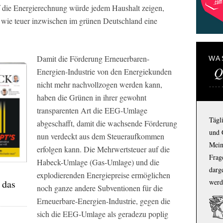
uf die Energierechnung würde jedem Haushalt zeigen,
d wie teuer inzwischen im grünen Deutschland eine
Damit die Förderung Erneuerbaren-
WA
Q
Energien-Industrie von den Energiekunden
nicht mehr nachvollzogen werden kann,
haben die Grünen in ihrer gewohnt
transparenten Art die EEG-Umlage
Tägl
abgeschafft, damit die wachsende Förderung
und 
nun verdeckt aus dem Steueraufkommen
Mein
erfolgen kann. Die Mehrwertsteuer auf die
Frage
Habeck-Umlage (Gas-Umlage) und die
darg
explodierenden Energiepreise ermöglichen
 das
werd
noch ganze andere Subventionen für die
Erneuerbare-Energien-Industrie, gegen die
sich die EEG-Umlage als geradezu poplig