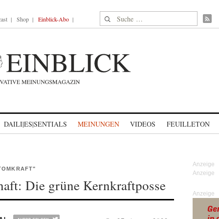
Suche nach:
ast
Shop
Einblick-Abo
DAILI|ES|SENTIALS
MEINUNGEN
VIDEOS
FEUILLETON
ATOMKRAFT"
haft: Die grüne Kernkraftposse
Anzeige