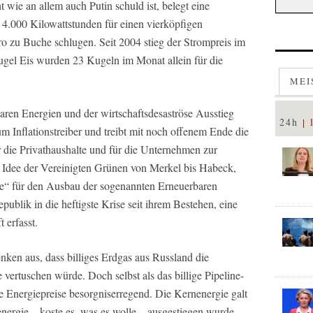
t wie an allem auch Putin schuld ist, belegt eine
4.000 Kilowattstunden für einen vierköpfigen
ro zu Buche schlugen. Seit 2004 stieg der Strompreis im
gel Eis wurden 23 Kugeln im Monat allein für die
MEI
ren Energien und der wirtschaftsdesaströse Ausstieg
24h
 Inflationstreiber und treibt mit noch offenem Ende die
r die Privathaushalte und für die Unternehmen zur
e Idee der Vereinigten Grünen von Merkel bis Habeck,
e“ für den Ausbau der sogenannten Erneuerbaren
publik in die heftigste Krise seit ihrem Bestehen, eine
 erfasst.
ken aus, dass billiges Erdgas aus Russland die
vertuschen würde. Doch selbst als das billige Pipeline-
ie Energiepreise besorgniserregend. Die Kernenergie galt
nergie – koste es, was es wolle – ausgestiegen wurde,