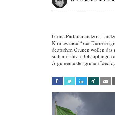
VON
KLAUS-RÜDIGER M
Grüne Parteien anderer Lände
Klimawandel“ der Kernenergi
deutschen Grünen wollen das n
sich mit ihren Behauptungen a
Argumente der grünen Ideolo
Facebook
Twitter
Linkedin
Xing
Em