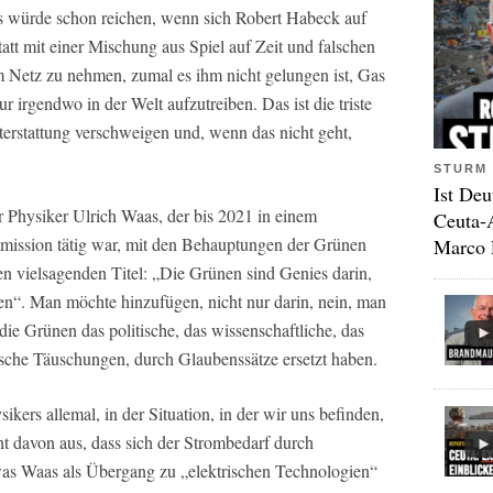
es würde schon reichen, wenn sich Robert Habeck auf
tatt mit einer Mischung aus Spiel auf Zeit und falschen
Netz zu nehmen, zumal es ihm nicht gelungen ist, Gas
 irgendwo in der Welt aufzutreiben. Das ist die triste
terstattung verschweigen und, wenn das nicht geht,
STURM 
Ist Deu
r Physiker Ulrich Waas, der bis 2021 in einem
Ceuta-
mission tätig war, mit den Behauptungen der Grünen
Marco 
den vielsagenden Titel: „Die Grünen sind Genies darin,
en“. Man möchte hinzufügen, nicht nur darin, nein, man
ie Grünen das politische, das wissenschaftliche, das
sche Täuschungen, durch Glaubenssätze ersetzt haben.
ikers allemal, in der Situation, in der wir uns befinden,
 davon aus, dass sich der Strombedarf durch
was Waas als Übergang zu „elektrischen Technologien“