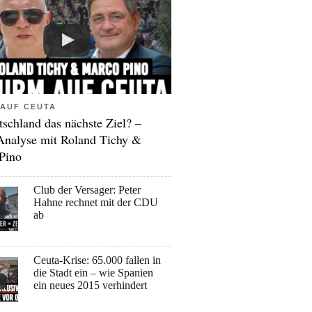
AUF CEUTA
tschland das nächste Ziel? –
Analyse mit Roland Tichy &
Pino
Club der Versager: Peter
Hahne rechnet mit der CDU
ab
Ceuta-Krise: 65.000 fallen in
die Stadt ein – wie Spanien
ein neues 2015 verhindert