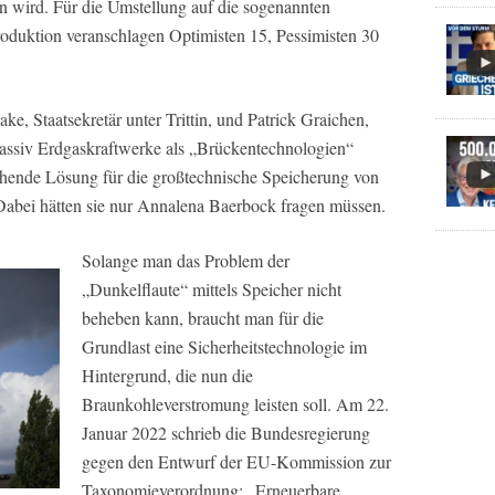
en wird. Für die Umstellung auf die sogenannten
oduktion veranschlagen Optimisten 15, Pessimisten 30
e, Staatsekretär unter Trittin, und Patrick Graichen,
massiv Erdgaskraftwerke als „Brückentechnologien“
ichende Lösung für die großtechnische Speicherung von
abei hätten sie nur Annalena Baerbock fragen müssen.
Solange man das Problem der
„Dunkelflaute“ mittels Speicher nicht
beheben kann, braucht man für die
Grundlast eine Sicherheitstechnologie im
Hintergrund, die nun die
Braunkohleverstromung leisten soll. Am 22.
Januar 2022 schrieb die Bundesregierung
gegen den Entwurf der EU-Kommission zur
Taxonomieverordnung: „Erneuerbare