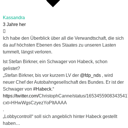
Kassandra
3 Jahre her
Ich habe den Überblick über all die Verwandtschaft, die sich
da auf höchsten Ebenen des Staates zu unseren Lasten
tummelt, längst verloren.
Ist Stefan Birkner, ein Schwager von Habeck, schon
gelistet?
„Stefan Birkner, bis vor kurzem LV der
@fdp_nds
, wird
neuer Chef der Autobahngesellschaft des Bundes. Er ist der
Schwager von
#Habeck
.“
https://twitter.com/
ChristophCanne
/status/165345590834354
cxt=HHwWgsCzyezYoPItAAAA
.
„Lobbycontroll“ soll sich angeblich hinter Habeck gestellt
haben…