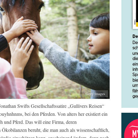
Getty Images
Jonathan Swifts Gesellschaftssatire „Gullivers Reisen“
uyhnhnms, bei den Pferden. Von alters her existiert ein
 und Pferd. Das will eine Firma, deren
 Ökobilanzen beruht, die man auch als wissenschaftlich,
würdig einschätzen kann, anscheinend ändern, denn nach