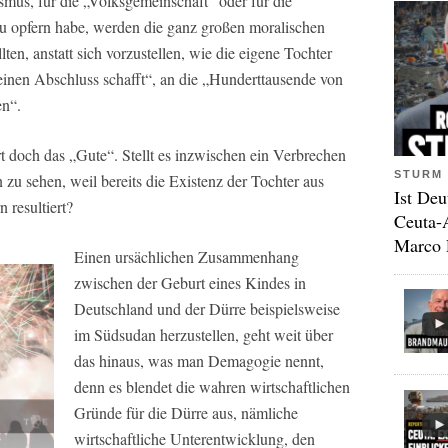
mus, für die „Volksgemeinschaft” oder für die
u opfern habe, werden die ganz großen moralischen
ten, anstatt sich vorzustellen, wie die eigene Tochter
einen Abschluss schafft“, an die „Hunderttausende von
en“.
t doch das „Gute“. Stellt es inzwischen ein Verbrechen
STURM 
 zu sehen, weil bereits die Existenz der Tochter aus
Ist Deu
 resultiert?
Ceuta-
Marco 
Einen ursächlichen Zusammenhang
zwischen der Geburt eines Kindes in
Deutschland und der Dürre beispielsweise
im Südsudan herzustellen, geht weit über
das hinaus, was man Demagogie nennt,
denn es blendet die wahren wirtschaftlichen
Gründe für die Dürre aus, nämliche
wirtschaftliche Unterentwicklung, den