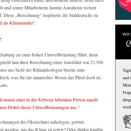
h und seiner Mitarbeiterin Jasmin Annaheim weisen
f. Diese „Berechnung“ inspirierte die Süddeutsche zu
d als Klimasünder“
.
WA
r
Q
ehaltung zu einer hohen Umweltbelastung führt, denn
spricht laut ihrer Berechnung einer Autofahrt von 21.500
tos aus Sicht der Klimaideologen bereits zum
Tägl
leich, was für ein satanisches Wesen das Pferd doch ist,
und 
Auto.
Mein
Frage
 Konsum einer in der Schweiz lebenden Person macht
darg
inen Drittel dieser Umweltbelastungen aus.“
werd
echnungen der Ökorechner nahelegen, getötet,
ert werden, um das Klima zu retten? Oder dürfen künftig