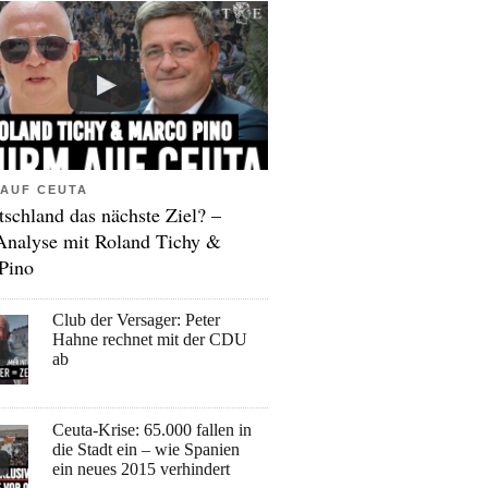
AUF CEUTA
tschland das nächste Ziel? –
Analyse mit Roland Tichy &
Pino
Club der Versager: Peter
Hahne rechnet mit der CDU
ab
Ceuta-Krise: 65.000 fallen in
die Stadt ein – wie Spanien
ein neues 2015 verhindert