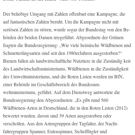
Der beliebige Umgang mit Zahlen of­fenbart eine Kampagne, die
auf fantas­tischen Zahlen beruht. Um die Kampa­gne nicht mit
seriösen Zahlen zu stören, wurde sogar der Bundestag von den Be­
hörden der beiden Damen irregeführt. Abgeordnete der Grünen
fragten die Bundesregierung: „Wie viele heimische Wildbienen­ und
Schmetterlingsarten sind seit den 1980er­Jahren ausgestor­ben?“
Bienen fallen als landwirtschaft­liche Nutztiere in die Zuständig­ keit
des Landwirtschaftsministeriums, Wildbienen in die Zuständigkeit
des Umweltministeriums, und die Roten Listen werden im BfN,
einer Behörde im Geschäftsbereich des Bundesum­
weltministeriums, geführt. Auf dem Dienstweg antwortete die
Bundesregie­rung den Abgeordneten: „Es gibt rund 560
Wildbienen­-Arten in Deutschland, die in den Roten Listen (2012)
bewertet wurden, davon sind 39 Arten ausge­storben oder
verschollen. Aus den Artengruppen der Tagfalter, der Nacht­
faltergruppen Spanner, Eulenspinner, Sichelflügler und