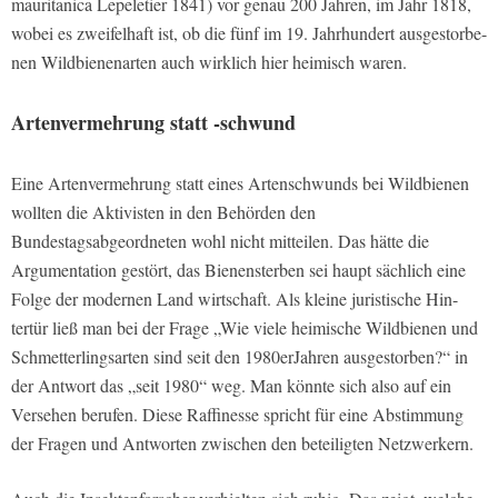
mauritanica Lepeletier 1841) vor genau 200 Jahren, im Jahr 1818,
wobei es zweifelhaft ist, ob die fünf im 19. Jahrhundert ausgestorbe­
nen Wildbienenarten auch wirklich hier heimisch waren.
Artenvermehrung statt -schwund
Eine Artenvermehrung statt eines Ar­tenschwunds bei Wildbienen
wollten die Aktivisten in den Behörden den
Bundestagsabgeordneten wohl nicht mitteilen. Das hätte die
Argumentation gestört, das Bienensterben sei haupt­ sächlich eine
Folge der modernen Land­ wirtschaft. Als kleine juristische Hin­
tertür ließ man bei der Frage „Wie viele heimische Wildbienen­ und
Schmetter­lingsarten sind seit den 1980er­Jahren ausgestorben?“ in
der Antwort das „seit 1980“ weg. Man könnte sich also auf ein
Versehen berufen. Diese Raffinesse spricht für eine Abstimmung
der Fra­gen und Antworten zwischen den betei­ligten Netzwerkern.