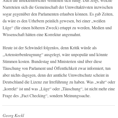
Auch die Insektenforscher verhielten sich ruhig. Das zeigt, welche
Narreteien sich die Gemeinschaft der Umweltak­tivsten inzwischen
sogar gegenüber den Parlamenten erlauben können. Es gab Zeiten,
da wäre es den Urhebern pein­lich gewesen, bei einer „weißen
Lüge“ (für einen höheren Zweck) ertappt zu werden, Medien und
Wissenschaft hät­ten eine Korrektur angemahnt.
Heute ist der Schwindel folgenlos, denn Kritik würde als
„Artensterben­leugnung“ ausgelegt, wäre unpopulär und könnte
Stimmen kosten. Bundes­tag und Ministerien sind über diese
Täuschung von Parlament und Öf­fentlichkeit zwar informiert, tun
aber nichts dagegen, denn der amtliche Umweltschutz scheint in
Deutschland die Lizenz zur Irreführung zu haben. Was „wahr“ oder
„korrekt“ ist und was „Lüge“ oder „Täuschung“, ist nicht mehr eine
Frage des „Fact Checking“, sondern Meinungssache.
Georg Keckl