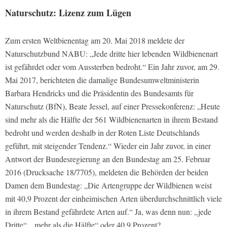
Naturschutz: Lizenz zum Lügen
Zum ersten Weltbienentag am 20. Mai 2018 meldete der
Naturschutzbund NABU: „Jede dritte hier lebenden Wild­bienenart
ist gefährdet oder vom Aus­sterben bedroht.“ Ein Jahr zuvor, am 29.
Mai 2017, berichteten die damali­ge Bundesumweltministerin
Barbara Hendricks und die Präsidentin des Bun­desamts für
Naturschutz (BfN), Beate Jessel, auf einer Pressekonferenz: „Heu­te
sind mehr als die Hälfte der 561 Wildbienenarten in ihrem Bestand
bedroht und werden deshalb in der Roten Liste Deutschlands
geführt, mit steigender Tendenz.“ Wieder ein Jahr zuvor, in einer
Antwort der Bundesregierung an den Bundestag am 25. Februar
2016 (Drucksache 18/7705), meldeten die Be­hörden der beiden
Damen dem Bundes­tag: „Die Artengruppe der Wildbienen weist
mit 40,9 Prozent der einheimi­schen Arten überdurchschnittlich viele
in ihrem Bestand gefährdete Arten auf.“ Ja, was denn nun: „jede
Dritte“, „mehr als die Hälfte“ oder 40,9 Prozent?