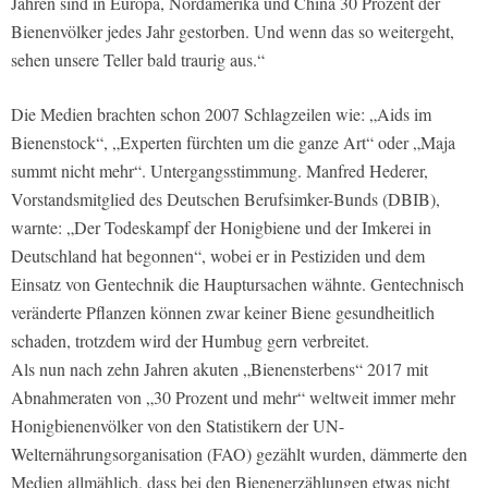
Jahren sind in Europa, Nordamerika und China 30 Prozent der
Bienenvölker jedes Jahr gestorben. Und wenn das so weitergeht,
sehen unsere Teller bald traurig aus.“
Die Medien brachten schon 2007 Schlagzeilen wie: „Aids im
Bienenstock“, „Experten fürchten um die ganze Art“ oder „Maja
summt nicht mehr“. Untergangsstimmung. Manfred Hederer,
Vorstandsmitglied des Deutschen Berufsimker-Bunds (DBIB),
warnte: „Der Todeskampf der Honigbiene und der Imkerei in
Deutschland hat begonnen“, wobei er in Pestiziden und dem
Einsatz von Gentechnik die Hauptursachen wähnte. Gentechnisch
veränderte Pflanzen können zwar keiner Biene gesundheitlich
schaden, trotzdem wird der Humbug gern verbreitet.
Als nun nach zehn Jahren akuten „Bienensterbens“ 2017 mit
Abnahmeraten von „30 Prozent und mehr“ weltweit immer mehr
Honigbienenvölker von den Statistikern der UN-
Welternährungsorganisation (FAO) gezählt wurden, dämmerte den
Medien allmählich, dass bei den Bienenerzählungen etwas nicht