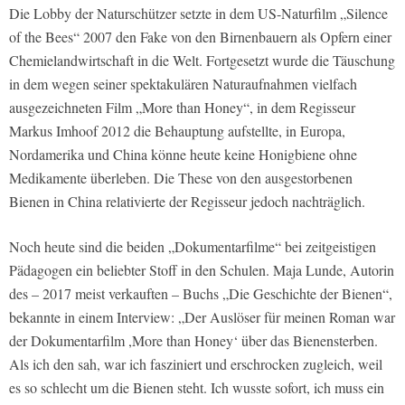
Die Lobby der Naturschützer setzte in dem US-Naturfilm „Silence
of the Bees“ 2007 den Fake von den Birnenbauern als Opfern einer
Chemielandwirtschaft in die Welt. Fortgesetzt wurde die Täuschung
in dem wegen seiner spektakulären Naturaufnahmen vielfach
ausgezeichneten Film „More than Honey“, in dem Regisseur
Markus Imhoof 2012 die Behauptung aufstellte, in Europa,
Nordamerika und China könne heute keine Honigbiene ohne
Medikamente überleben. Die These von den ausgestorbenen
Bienen in China relativierte der Regisseur jedoch nachträglich.
Noch heute sind die beiden „Doku­mentarfilme“ bei zeitgeistigen
Pädago­gen ein beliebter Stoff in den Schulen. Maja Lunde, Autorin
des – 2017 meist­ verkauften – Buchs „Die Geschichte der Bienen“,
bekannte in einem Interview: „Der Auslöser für meinen Roman war
der Dokumentarfilm ,More than Honey‘ über das Bienensterben.
Als ich den sah, war ich fasziniert und erschrocken zugleich, weil
es so schlecht um die Bie­nen steht. Ich wusste sofort, ich muss ein