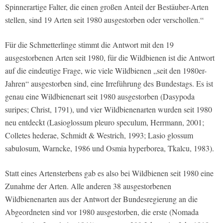
Spinnerartige Falter, die einen großen Anteil der Bestäu­ber­-Arten
stellen, sind 19 Arten seit 1980 ausgestorben oder verschollen.“
Für die Schmetterlinge stimmt die Antwort mit den 19
ausgestorbenen Ar­ten seit 1980, für die Wildbienen ist die Antwort
auf die eindeutige Frage, wie viele Wildbienen „seit den 1980er­-
Jah­ren“ ausgestorben sind, eine Irrefüh­rung des Bundestags. Es ist
genau eine Wildbienenart seit 1980 ausgestorben (Dasypoda
suripes; Christ, 1791), und vier Wildbienenarten wurden seit 1980
neu entdeckt (Lasioglossum pleuro­ speculum, Herrmann, 2001;
Colletes he­derae, Schmidt & Westrich, 1993; Lasio­ glossum
sabulosum, Warncke, 1986 und Osmia hyperborea, Tkalcu, 1983).
Statt eines Artensterbens gab es also bei Wildbienen seit 1980 eine
Zunahme der Arten. Alle anderen 38 ausgestorbe­nen
Wildbienenarten aus der Antwort der Bundesregierung an die
Abgeord­neten sind vor 1980 ausgestorben, die erste (Nomada