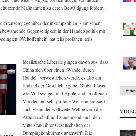
hützende Maßnahmen zu deren Bewältigung fordern.
te Grenzen gegenüber der inkompatiblen islamischen
n bewahrende Gegenseitigkeit in der Handelspolitik mit
bedingten „Weltoffenheit“ hat teils profanen, teils
Idealistische Liberale gingen davon aus, dass
China sich über einen „Wandel durch
Handel“ verwestlichen werde, es also ein
Endziel der Geschichte gebe. Global Player
Weiter
wie Volkswagen und Apple sind an offenen
Märkten auf sehr profane Weise interessiert,
auch wenn der weltweite Wettbewerb die
VIDE
Arbeiterschaft und zunehmend auch den
Mittelstand ihrer Gesellschaften der
Dumpingkonkurrenz unterwirft. Die
nigten