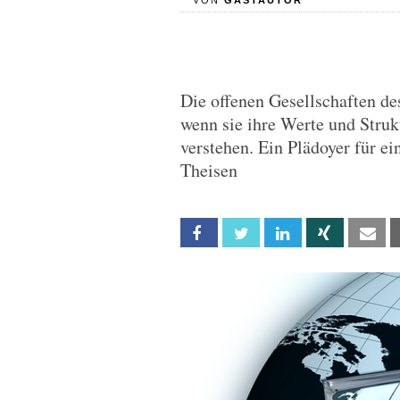
VON
GASTAUTOR
Die offenen Gesellschaften d
wenn sie ihre Werte und Stru
verstehen. Ein Plädoyer für ei
Theisen
Facebook
Twitter
Linkedin
Xing
Em