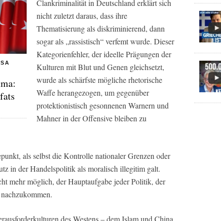
Clankriminalität in Deutschland erklärt sich
nicht zuletzt daraus, dass ihre
Thematisierung als diskriminierend, dann
sogar als „rassistisch“ verfemt wurde. Dieser
Kategorienfehler, der ideelle Prägungen der
QSA
Kulturen mit Blut und Genen gleichsetzt,
wurde als schärfste mögliche rhetorische
mma:
Waffe herangezogen, um gegenüber
fats
protektionistisch gesonnenen Warnern und
Mahner in der Offensive bleiben zu
unkt, als selbst die Kontrolle nationaler Grenzen oder
z in der Handelspolitik als moralisch illegitim galt.
t mehr möglich, der Hauptaufgabe jeder Politik, der
d nachzukommen.
rausforderkulturen des Westens – dem Islam und China