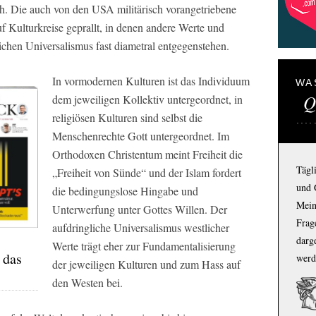
. Die auch von den USA militärisch vorangetriebene
uf Kulturkreise geprallt, in denen andere Werte und
lichen Universalismus fast diametral entgegenstehen.
In vormodernen Kulturen ist das Individuum
WA
Q
dem jeweiligen Kollektiv untergeordnet, in
religiösen Kulturen sind selbst die
Menschenrechte Gott untergeordnet. Im
Orthodoxen Christentum meint Freiheit die
Tägl
„Freiheit von Sünde“ und der Islam fordert
und 
die bedingungslose Hingabe und
Mein
Unterwerfung unter Gottes Willen. Der
Frage
aufdringliche Universalismus westlicher
darg
Werte trägt eher zur Fundamentalisierung
 das
werd
der jeweiligen Kulturen und zum Hass auf
den Westen bei.