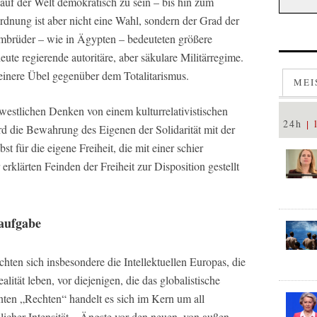
auf der Welt demokratisch zu sein – bis hin zum
Ordnung ist aber nicht eine Wahl, sondern der Grad der
imbrüder – wie in Ägypten – bedeuteten größere
ute regierende autoritäre, aber säkulare Militärregime.
kleinere Übel gegenüber dem Totalitarismus.
MEI
 westlichen Denken von einem kulturrelativistischen
24h
rd die Bewahrung des Eigenen der Solidarität mit der
st für die eigene Freiheit, die mit einer schier
rklärten Feinden der Freiheit zur Disposition gestellt
taufgabe
hten sich insbesondere die Intellektuellen Europas, die
lität leben, vor diejenigen, die das globalistische
nnten „Rechten“ handelt es sich im Kern um all
edlicher Intensität – Ängste vor den neuen, von außen