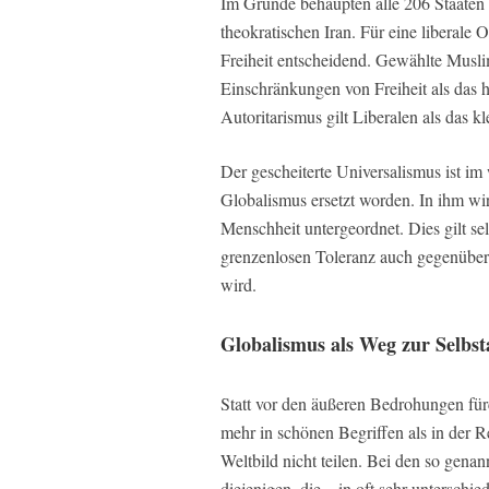
Im Grunde behaupten alle 206 Staaten 
theokratischen Iran. Für eine liberale 
Freiheit entscheidend. Gewählte Musl
Einschränkungen von Freiheit als das he
Autoritarismus gilt Liberalen als das 
Der gescheiterte Universalismus ist im
Globalismus ersetzt worden. In ihm wi
Menschheit untergeordnet. Dies gilt selb
grenzenlosen Toleranz auch gegenüber e
wird.
Globalismus als Weg zur Selbs
Statt vor den äußeren Bedrohungen fürc
mehr in schönen Begriffen als in der Rea
Weltbild nicht teilen. Bei den so gena
diejenigen, die – in oft sehr unterschi