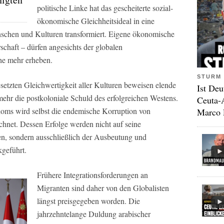
politische Linke hat das gescheiterte sozial-
ökonomische Gleichheitsideal in eine
enschen und Kulturen transformiert. Eigene ökonomische
rschaft – dürfen angesichts der globalen
he mehr erheben.
STURM 
setzten Gleichwertigkeit aller Kulturen beweisen elende
Ist Deu
hr die postkoloniale Schuld des erfolgreichen Westens.
Ceuta-
ioms wird selbst die endemische Korruption von
Marco 
hnet. Dessen Erfolge werden nicht auf seine
en, sondern ausschließlich der Ausbeutung und
kgeführt.
Frühere Integrationsforderungen an
Migranten sind daher von den Globalisten
längst preisgegeben worden. Die
jahrzehntelange Duldung arabischer