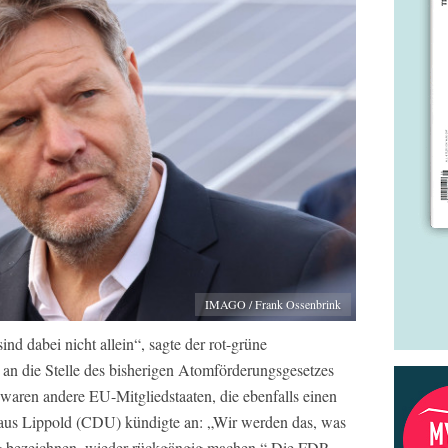
IMAGO / Frank Ossenbrink
nd dabei nicht allein“, sagte der rot-grüne
 an die Stelle des bisherigen Atomförderungsgesetzes
 waren andere EU-Mitgliedstaaten, die ebenfalls einen
Klaus Lippold (CDU) kündigte an: „Wir werden das, was
eg bezeichnen, wieder rückgängig machen.“ Die FDP-