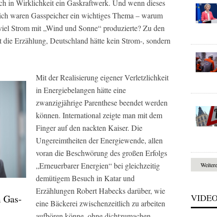
ch in Wirklichkeit ein Gaskraftwerk. Und wenn dieses
tzlich waren Gasspeicher ein wichtiges Thema – warum
 viel Strom mit „Wind und Sonne“ produzierte? Zu den
t die Erzählung, Deutschland hätte kein Strom-, sondern
Mit der Realisierung eigener Verletzlichkeit
in Energiebelangen hätte eine
zwanzigjährige Parenthese beendet werden
können. International zeigte man mit dem
Finger auf den nackten Kaiser. Die
Ungereimtheiten der Energiewende, allen
voran die Beschwörung des großen Erfolgs
„Erneuerbarer Energien“ bei gleichzeitig
Weiter
demütigem Besuch in Katar und
Erzählungen Robert Habecks darüber, wie
VIDE
 Gas-
eine Bäckerei zwischenzeitlich zu arbeiten
aufhören könne, ohne dichtzumachen,