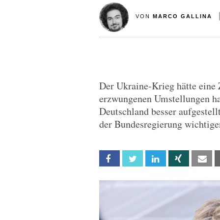
VON
MARCO GALLINA
Der Ukraine-Krieg hätte eine 
erzwungenen Umstellungen hab
Deutschland besser aufgestell
der Bundesregierung wichtiger
Facebook
Twitter
Linkedin
Xing
Em