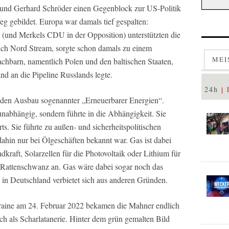
n und Gerhard Schröder einen Gegenblock zur US-Politik
g gebildet. Europa war damals tief gespalten:
n (und Merkels CDU in der Opposition) unterstützten die
lich Nord Stream, sorgte schon damals zu einem
MEI
chbarn, namentlich Polen und den baltischen Staaten,
nd an die Pipeline Russlands legte.
24h
 den Ausbau sogenannter „Erneuerbarer Energien“.
unabhängig, sondern führte in die Abhängigkeit. Sie
. Sie führte zu außen- und sicherheitspolitischen
ahin nur bei Ölgeschäften bekannt war. Gas ist dabei
kraft, Solarzellen für die Photovoltaik oder Lithium für
Rattenschwanz an. Gas wäre dabei sogar noch das
 in Deutschland verbietet sich aus anderen Gründen.
raine am 24. Februar 2022 bekamen die Mahner endlich
h als Scharlatanerie. Hinter dem grün gemalten Bild