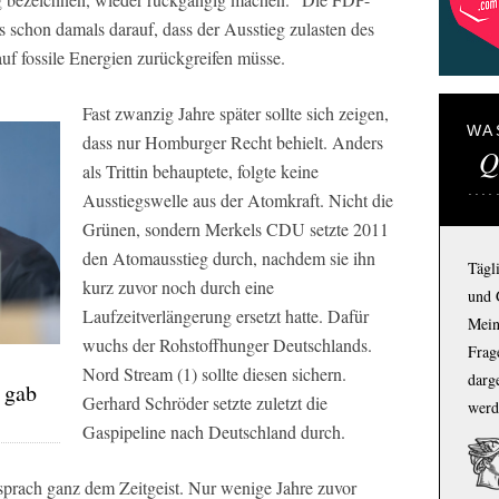
schon damals darauf, dass der Ausstieg zulasten des
f fossile Energien zurückgreifen müsse.
Fast zwanzig Jahre später sollte sich zeigen,
WA
dass nur Homburger Recht behielt. Anders
Q
als Trittin behauptete, folgte keine
Ausstiegswelle aus der Atomkraft. Nicht die
Grünen, sondern Merkels CDU setzte 2011
den Atomausstieg durch, nachdem sie ihn
Tägl
kurz zuvor noch durch eine
und 
Laufzeitverlängerung ersetzt hatte. Dafür
Mein
wuchs der Rohstoffhunger Deutschlands.
Frage
D
Nord Stream (1) sollte diesen sichern.
darg
 gab
Gerhard Schröder setzte zuletzt die
werd
Gaspipeline nach Deutschland durch.
sprach ganz dem Zeitgeist. Nur wenige Jahre zuvor