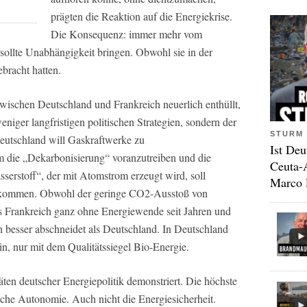
prägten die Reaktion auf die Energiekrise.
Die Konsequenz: immer mehr vom
ollte Unabhängigkeit bringen. Obwohl sie in der
bracht hatten.
 zwischen Deutschland und Frankreich neuerlich enthüllt,
niger langfristigen politischen Strategien, sondern der
STURM 
eutschland will Gaskraftwerke zu
Ist Deu
 die „Dekarbonisierung“ voranzutreiben und die
Ceuta-
sserstoff“, der mit Atomstrom erzeugt wird, soll
Marco 
s kommen. Obwohl der geringe CO2-Ausstoß von
s Frankreich ganz ohne Energiewende seit Jahren und
h besser abschneidet als Deutschland. In Deutschland
in, nur mit dem Qualitätssiegel Bio-Energie.
äten deutscher Energiepolitik demonstriert. Die höchste
tische Autonomie. Auch nicht die Energiesicherheit.