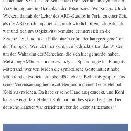
September 1984 auf dem Schlachtfeld von Verdun als Symbol der
Versöhnung und im Gedenken der Toten beider Weltkriege. Ulrich
Wickert, damals der Leiter des ARD-Studios in Paris, zu einer Zeit,
als die ARD noch unparteiisch, noch wirklich öffentlich rechtlich
war und sich um Objektivität bemühte, erinnert sich an die
Zeremonie: „Und in die Stille hinein ertönt der langgezogene Ton
der Trompete. Wer jetzt hier steht, den bedrückt allein das Wissen
um den Wahnsinn der Menschen, die sich hier gemordet haben.
Meist junge Männer um die zwanzig … Später fragte ich François
Mitterrand, wer von beiden die symbolische Geste initiiert habe.
Mitterrand antwortete, er habe plötzlich das Bedürfnis gespürt, aus
seiner Vereinsamung herauszutreten und mit einer Geste Helmut
Kohl zu erreichen. Da habe er seine Hand ausgestreckt, und Kohl
habe sie ergriffen. Helmut Kohl hat mir dies später bestätigt. Der
deutsche Kanzler war erleichtert über die Geste Mitterrands.“