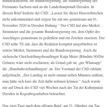
Bundeskanzlerin, die Bundesregierung, die Staatsregierung des
Freistaates Sachsen und an die Landeshauptstadt Dresden. In
diesem Brief forderte der CSD: „Lassen Sie dieses Hassverbrechen
nicht unkommentiert und zeigen Sie mit uns gemeinsam am 01.
November 2020 in Dresden Haltung.“ Der CSD lud also Merkel,
Steinmeier und die gesamte Bundesregierung ein, dem Opfer des
Anschlages gemeinsam zu gedenken und ein Zeichen zusetzen. Der
CSD teilte
TE
mit, dass die Reaktion komplett ausgeblieben ist
seitens Merkel, Steinmeier und der Bundesregierung. Auch die
sächsische Gleichstellungsbeauftragte Katja Meier (Bündnis 90/Die
Grünen) wäre nicht erschienen; als Grund gab sie „per Whatsapp“
die „Haushaltsverhandlungen“ an. Der Vorstand der CSD erklärte
aufgebracht: „Der Landtag ist nicht einmal sieben Minuten entfernt,
man hätte sich kurz die Zeit dafür nehmen können.“ Auch wurde
nur auf Druck des CSD vier Wochen nach der Tat der Kulturpalast
Dresden in Regenbogenfarben beleuchtet.
Nur zwei Tage nach dem offenen Brief, am 31. Oktober, ein Tag