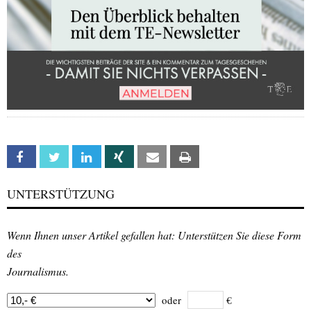
Facebook
Twitter
Linkedin
Xing
Email
Print
UNTERSTÜTZUNG
Wenn Ihnen unser Artikel gefallen hat: Unterstützen Sie diese Form
des
Journalismus.
oder
€