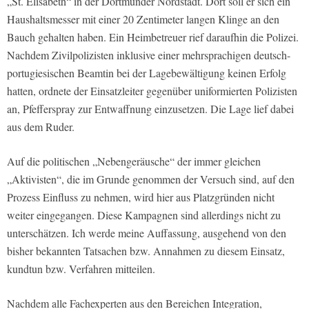
„St. Elisabeth“ in der Dortmunder Nordstadt. Dort soll er sich ein
Haushaltsmesser mit einer 20 Zentimeter langen Klinge an den
Bauch gehalten haben. Ein Heimbetreuer rief daraufhin die Polizei.
Nachdem Zivilpolizisten inklusive einer mehrsprachigen deutsch-
portugiesischen Beamtin bei der Lagebewältigung keinen Erfolg
hatten, ordnete der Einsatzleiter gegenüber uniformierten Polizisten
an, Pfefferspray zur Entwaffnung einzusetzen. Die Lage lief dabei
aus dem Ruder.
Auf die politischen „Nebengeräusche“ der immer gleichen
„Aktivisten“, die im Grunde genommen der Versuch sind, auf den
Prozess Einfluss zu nehmen, wird hier aus Platzgründen nicht
weiter eingegangen. Diese Kampagnen sind allerdings nicht zu
unterschätzen. Ich werde meine Auffassung, ausgehend von den
bisher bekannten Tatsachen bzw. Annahmen zu diesem Einsatz,
kundtun bzw. Verfahren mitteilen.
Nachdem alle Fachexperten aus den Bereichen Integration,