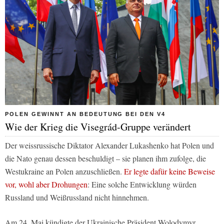
POLEN GEWINNT AN BEDEUTUNG BEI DEN V4
Wie der Krieg die Visegrád-Gruppe verändert
Der weissrussische Diktator Alexander Lukashenko hat Polen und
die Nato genau dessen beschuldigt – sie planen ihm zufolge, die
Westukraine an Polen anzuschließen.
Er legte dafür keine Beweise
vor, wohl aber Drohungen
: Eine solche Entwicklung würden
Russland und Weißrussland nicht hinnehmen.
Am 24. Mai kündigte der Ukrainische Präsident Wolodymyr