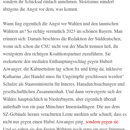
sondern ihr Schicksal einfach annehmen. Stoizismus mindert
übrigens die Angst vor dem, was kommt.
Wann fing eigentlich die Angst vor Wahlen und den launischen
Wählern an? So richtig vermutlich 2023 im schönen Bayern. Man
erinnert sich: Damals beschloss die Redaktion der Süddeutschen,
wenn sich schon die CSU nicht von der Macht trennen ließ, ihr
wenigstens den richtigen Koalitionspartner zuzuführen. Sie
exekutierte den medialen Enthauptungsschlag gegen Hubert
Aiwanger; die Kabinettsliste lag schon fix und fertig da, inklusive
Katharina „der Handel muss für Ungeimpfte geschlossen werden“
Schulze als Staatsministerin für Inneres, Hausdurchsuchungen und
gesellschaftlichen Zusammenhalt. Und dann verweigerte sich der
Wähler, hauptsächlich in Niederbayern, aber eigentlich überall
außerhalb von ein paar Münchner Innenstadtlagen. Die aus dem
SZ-Gebäude heraus verachteten Leute merkten sehr schnell, dass es
nicht nur gegen einen Hubsi Aiwanger ging,
sondern gegen sie
.
Und so gaben sie den Freien Wählern noch extra ein paar Stimmen