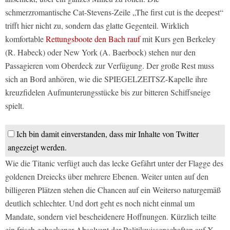
schmerzromantische Cat-Stevens-Zeile „The first cut is the deepest“
trifft hier nicht zu, sondern das glatte Gegenteil. Wirklich
komfortable
Rettungsboote den Bach rauf
mit Kurs gen Berkeley
(R. Habeck) oder New York (A. Baerbock) stehen nur den
Passagieren vom Oberdeck zur Verfügung. Der große Rest muss
sich an Bord anhören, wie die SPIEGELZEITSZ-Kapelle ihre
kreuzfidelen Aufmunterungsstücke bis zur bitteren Schiffsneige
spielt.
Ich bin damit einverstanden, dass mir Inhalte von Twitter
angezeigt werden.
Wie die Titanic verfügt auch das lecke Gefährt unter der Flagge des
goldenen Dreiecks über mehrere Ebenen. Weiter unten auf den
billigeren Plätzen stehen die Chancen auf ein Weiterso naturgemäß
deutlich schlechter. Und dort geht es noch nicht einmal um
Mandate, sondern viel bescheidenere Hoffnungen. Kürzlich teilte
ein frisch gebackener Absolvent der Politikwissenschaften auf X