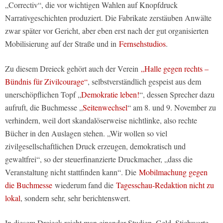
„Correctiv“, die vor wichtigen Wahlen auf Knopfdruck
Narrativgeschichten produziert. Die Fabrikate zerstäuben Anwälte
zwar später vor Gericht, aber eben erst nach der gut organisierten
Mobilisierung auf der Straße und in
Fernsehstudios
.
Zu diesem Dreieck gehört auch der Verein
„Halle gegen rechts –
Bündnis für Zivilcourage“
, selbstverständlich gespeist aus dem
unerschöpflichen Topf „
Demokratie leben!
“, dessen Sprecher dazu
aufruft, die Buchmesse „
Seitenwechsel
“ am 8. und 9. November zu
verhindern, weil dort skandalöserweise nichtlinke, also rechte
Bücher in den Auslagen stehen. „Wir wollen so viel
zivilgesellschaftlichen Druck erzeugen, demokratisch und
gewaltfrei“, so der steuerfinanzierte Druckmacher, „dass die
Veranstaltung nicht stattfinden kann“. Die
Mobilmachung gegen
die Buchmesse
wiederum fand die
Tagesschau-Redaktion nicht zu
lokal
, sondern sehr, sehr berichtenswert.
In diesem Dreieck reicht man einander Studien, Geld, Stichworte,