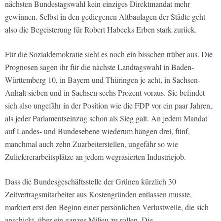
nächsten Bundestagswahl kein einziges Direktmandat mehr
gewinnen. Selbst in den gediegenen Altbaulagen der Städte geht
also die Begeisterung für Robert Habecks Erben stark zurück.
Für die Sozialdemokratie sieht es noch ein bisschen trüber aus. Die
Prognosen sagen ihr für die nächste Landtagswahl in Baden-
Württemberg 10, in Bayern und Thüringen je acht, in Sachsen-
Anhalt sieben und in Sachsen sechs Prozent voraus. Sie befindet
sich also ungefähr in der Position wie die FDP vor ein paar Jahren,
als jeder Parlamentseinzug schon als Sieg galt. An jedem Mandat
auf Landes- und Bundesebene wiederum hängen drei, fünf,
manchmal auch zehn Zuarbeiterstellen, ungefähr so wie
Zuliefererarbeitsplätze an jedem wegrasierten Industriejob.
Dass die Bundesgeschäftsstelle der Grünen kürzlich 30
Zeitvertragsmitarbeiter aus Kostengründen entlassen musste,
markiert erst den Beginn einer persönlichen Verlustwelle, die sich
anschickt, über ein ganzes Milieu zu rollen. Die