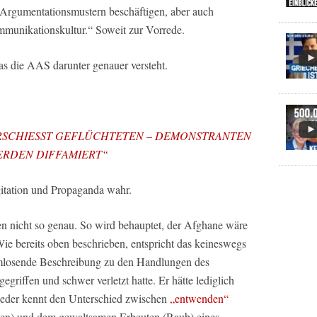
 Argumentationsmustern beschäftigen, aber auch
ommunikationskultur.“ Soweit zur Vorrede.
s die AAS darunter genauer versteht.
IZEI ERSCHIESST GEFLÜCHTETEN – DEMONSTRANTEN
RDEN DIFFAMIERT“
itation und Propaganda wahr.
n nicht so genau. So wird behauptet, der Afghane wäre
ie bereits oben beschrieben, entspricht das keineswegs
armlosende Beschreibung zu den Handlungen des
griffen und schwer verletzt hatte. Er hätte lediglich
Jeder kennt den Unterschied zwischen
„entwenden“
en) und dem gewaltsamen Erbeuten (Raub) eines