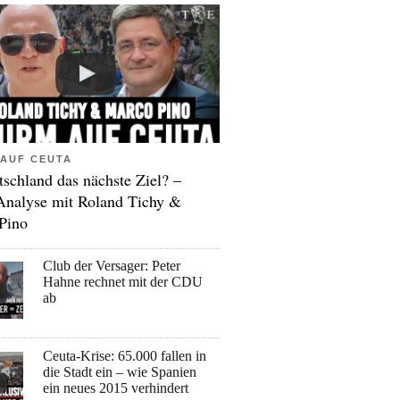
AUF CEUTA
tschland das nächste Ziel? –
Analyse mit Roland Tichy &
Pino
Club der Versager: Peter
Hahne rechnet mit der CDU
ab
Ceuta-Krise: 65.000 fallen in
die Stadt ein – wie Spanien
ein neues 2015 verhindert