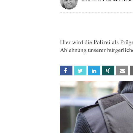
VON
STEFFEN MELTZER
Hier wird die Polizei als Prü
Ablehnung unserer bürgerliche
Facebook
Twitter
Linkedin
Xing
Em