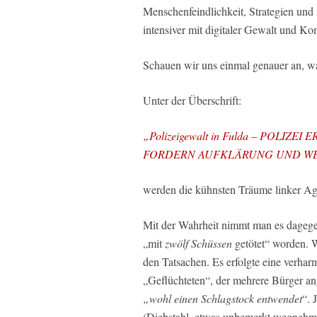
Menschenfeindlichkeit, Strategien und
intensiver mit digitaler Gewalt und K
Schauen wir uns einmal genauer an, wa
Unter der Überschrift:
„Polizeigewalt in Fulda – POL
FORDERN AUFKLÄRUNG UND WE
werden die kühnsten Träume linker Ag
Mit der Wahrheit nimmt man es dagege
„mit
zwölf Schüssen
getötet“ worden. W
den Tatsachen. Es erfolgte eine verh
„Geflüchteten“, der mehrere Bürger ange
„wohl einen Schlagstock
entwendet
“. 
(Diebstahl, etwas unbemerkt wegnehm