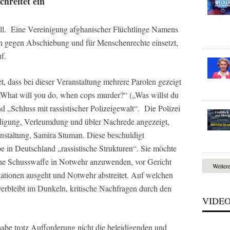
hreitet ein
all. Eine Vereinigung afghanischer Flüchtlinge Namens
ich gegen Abschiebung und für Menschenrechte einsetzt,
f.
t, dass bei dieser Veranstaltung mehrere Parolen gezeigt
 „What will you do, when cops murder?“ („Was willst du
 „Schluss mit rassistischer Polizeigewalt“. Die Polizei
digung, Verleumdung und übler Nachrede angezeigt,
nstaltung, Samira Stuman. Diese beschuldigt
e in Deutschland „rassistische Strukturen“. Sie möchte
ine Schusswaffe in Notwehr anzuwenden, vor Gericht
Weiter
ulationen ausgeht und Notwehr abstreitet. Auf welchen
erbleibt im Dunkeln, kritische Nachfragen durch den
VIDE
abe trotz Aufforderung nicht die beleidigenden und