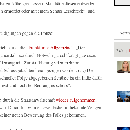
elbaren Nähe geschossen. Man hätte diesen entweder
en ermordet oder mit einem Schuss „erschreckt“ und
ldigungen gegen die Polizei.
MEI
ichtet u.a. die
„Frankfurter Allgemeine“
: „Der
24h
nen Jahr sei durch Notwehr gerechtfertigt gewesen,
 Dienstag mit. Zur Aufklärung seien mehrere
nd Schussgutachten herangezogen worden. (…) Die
schneller Folge abgegebenen Schüsse ist ein Indiz dafür,
Angst und höchster Bedrängnis schoss“.
 durch die Staatsanwaltschaft
wieder aufgenommen
,
war. Daraufhin wurden zwei bisher unbekannte Zeugen
 keiner neuen Bewertung des Falles gekommen.