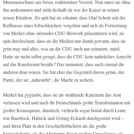
Mummenschanz aus böser, reaktionärer Vorzeit. Nun muss sie ohne
ihn auskommen und steht deshalb da wie der Kaiser in seinen
neuen Kleidern. Zu spät hat sie erkannt, dass Olaf Scholz mit der
Raffinesse eines Erbschleichers vorgehen und sich als Fortsetzung
von Merkel ohne störendes CDU-Beiwerk präsentieren wird, zu
spät durchschaut, dass sie die Medien nur damit gewann, dass sie
grün trug und alles, was an die CDU auch nur erinnerte, mied.
Hatte sie nicht selbst gesagt, dass die CDU kein natürliches Anrecht
auf das Kanzleramt besäße? Das insinuiert, dass auch einmal die
anderen dran wären. Sie hat eher das Gegenteil davon getan, der
Partei, der sie „nahesteht“, die Macht zu sichern.
Merkel hat geglaubt, dass sie als strahlende Kanzlerin das Amt
verlassen wird und nach ihr Deutschlands große Transformation mit
großer Konsequenz, drastisch, vielleicht sogar brutal durch Leute
wie Baerbock, Habeck und Göring-Eckardt durchgesetzt wird –
und ihren Platz in den Geschichtsbüchern als die große
Ermöglicherin, als die Ahnherrin dieser großen Umwälzung, als