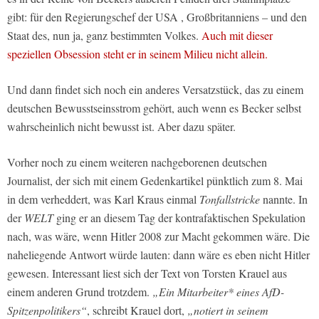
gibt: für den Regierungschef der USA , Großbritanniens – und den
Staat des, nun ja, ganz bestimmten Volkes.
Auch mit dieser
speziellen Obsession steht er in seinem Milieu nicht allein.
Und dann findet sich noch ein anderes Versatzstück, das zu einem
deutschen Bewusstseinsstrom gehört, auch wenn es Becker selbst
wahrscheinlich nicht bewusst ist. Aber dazu später.
Vorher noch zu einem weiteren nachgeborenen deutschen
Journalist, der sich mit einem Gedenkartikel pünktlich zum 8. Mai
in dem verheddert, was Karl Kraus einmal
Tonfallstricke
nannte. In
der
WELT
ging er an diesem Tag der kontrafaktischen Spekulation
nach, was wäre, wenn Hitler 2008 zur Macht gekommen wäre. Die
naheliegende Antwort würde lauten: dann wäre es eben nicht Hitler
gewesen. Interessant liest sich der Text von Torsten Krauel aus
einem anderen Grund trotzdem.
„Ein Mitarbeiter* eines AfD-
Spitzenpolitikers“
, schreibt Krauel dort,
„notiert in seinem