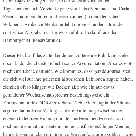
mehr Tagesfreizeit genießen, in der sie zusätzlich zu den
Tagesthemen auch Verzichtsapelle von Luisa Neubauer und Carla
Reemtsma sehen, hören und lesen können (in dem deutschen
Wikipedia-Artikel zu Neubauer fehlt übrigens, anders als in der
englischen Ausgabe, der Hinweis auf ihre Herkunft aus der
Hamburger Millionärsfamilie).
Dieser Blick auf das zu lenkende und zu leitende Publikum, siehe
oben, bildet die oberste Schicht seiner Argumentation. Aber es gibt
noch eine Ebene darunter. Wie kommt es, dass gerade Journalisten,
die sich viel auf ihre gelernten historischen Lektionen zugute halten,
ziemlich oft so klingen wie Becker, also wie ein nur etwas
gemilderter Wochenschausprecher beziehungsweise ein
Kommentator des DDR-Fernsehens? Schneddertäng in der Stimme,
argumentationsloser Vortrag, saubere Aufteilung zwischen der
eigenen tadellosen Haltung und den anderen, bei denen es sich
noch nicht einmal um Leute mit einer satisfaktionsfähigen Meinung
handelt, sondern eben um Spinner, Wirrköpfe, Coronakritiker – was