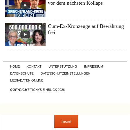
vor dem nächsten Kollaps
Cum-Ex-Kronzeuge auf Bewährung
frei
Skip to content
HOME
KONTAKT
UNTERSTÜTZUNG
IMPRESSUM
DATENSCHUTZ
DATENSCHUTZEINSTELLUNGEN
MEDIADATEN ONLINE
COPYRIGHT
TICHYS EINBLICK 2026
Insert