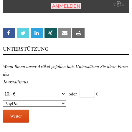
Facebook
Twitter
Linkedin
Xing
Email
Print
UNTERSTÜTZUNG
Wenn Ihnen unser Artikel gefallen hat: Unterstützen Sie diese Form
des
Journalismus.
oder
€
Weiter