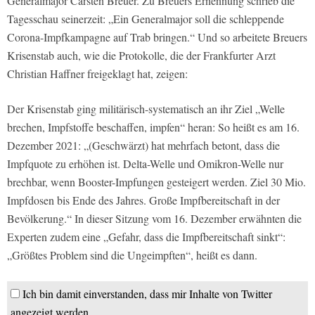
Generalmajor Carsten Breuer. Zu Breuers Ernennung schrieb die
Tagesschau seinerzeit: „Ein Generalmajor soll die schleppende
Corona-Impfkampagne auf Trab bringen.“ Und so arbeitete Breuers
Krisenstab auch, wie die Protokolle, die der Frankfurter Arzt
Christian Haffner freigeklagt hat, zeigen:
Der Krisenstab ging militärisch-systematisch an ihr Ziel „Welle
brechen, Impfstoffe beschaffen, impfen“ heran: So heißt es am 16.
Dezember 2021: „(Geschwärzt) hat mehrfach betont, dass die
Impfquote zu erhöhen ist. Delta-Welle und Omikron-Welle nur
brechbar, wenn Booster-Impfungen gesteigert werden. Ziel 30 Mio.
Impfdosen bis Ende des Jahres. Große Impfbereitschaft in der
Bevölkerung.“ In dieser Sitzung vom 16. Dezember erwähnten die
Experten zudem eine „Gefahr, dass die Impfbereitschaft sinkt“:
„Größtes Problem sind die Ungeimpften“, heißt es dann.
Ich bin damit einverstanden, dass mir Inhalte von Twitter
angezeigt werden.