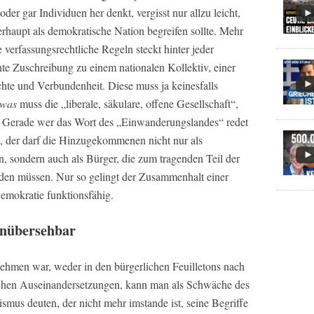
er gar Individuen her denkt, vergisst nur allzu leicht,
rhaupt als demokratische Nation begreifen sollte. Mehr
 verfassungsrechtliche Regeln steckt hinter jeder
te Zuschreibung zu einem nationalen Kollektiv, einer
te und Verbundenheit. Diese muss ja keinesfalls
twas
muss die „liberale, säkulare, offene Gesellschaft“,
n. Gerade wer das Wort des „Einwanderungslandes“ redet
t, der darf die Hinzugekommenen nicht nur als
, sondern auch als Bürger, die zum tragenden Teil der
rden müssen. Nur so gelingt der Zusammenhalt einer
 Demokratie funktionsfähig.
unübersehbar
ehmen war, weder in den bürgerlichen Feuilletons nach
ischen Auseinandersetzungen, kann man als Schwäche des
mus deuten, der nicht mehr imstande ist, seine Begriffe