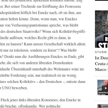
. Bei seiner Tischrede zur Eröffnung des Festessens
ndespräsident höflich bei Emcke nach, ob sie ihm, aus
 Nation liefern könne. Denn, wenn man, wie Emckes
r von Verfassungspatriotismus spreche, was bleibt
des deutschen Staatsvolks? Wenn sich Kollektivbegriffe
duelle auflösen, welches Recht gibt es dann, in
nden zu hausen? Kann unsere Gesellschaft wirklich allein
t nur zu tolerieren, sondern zu feiern“? Was bleibt
STURM 
n? Denkt man die Ausführungen Emckes zu Ende, gibt
Ist Deu
ehr, die sich von anderen liberalen Demokratien
Ceuta-
Marco 
iduelle Übereinkunft unterhalb des Weltstaates wäre im
liebte Forderung sein, nur realistisch ist sie wenig.
ines solchen Kollektivs – den Deutschen –, müsste dann
der UNO bewerben.
e Fleck jenes links-liberalen Konsenses, den Emcke in
nkt brachte, offenkundig. Wer politische