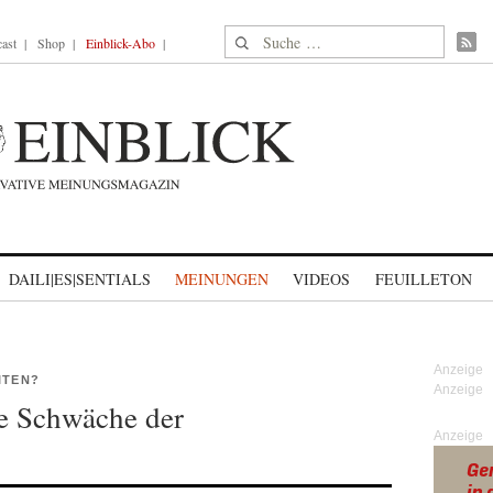
Suche nach:
ast
Shop
Einblick-Abo
DAILI|ES|SENTIALS
MEINUNGEN
VIDEOS
FEUILLETON
ITEN?
e Schwäche der
Anzeige