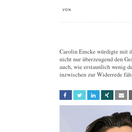
VON
Carolin Emcke würdigte mit ih
nicht nur überzeugend den Gei
auch, wie erstaunlich wenig de
inzwischen zur Widerrede fähi
Facebook
Twitter
Linkedin
Xing
Em