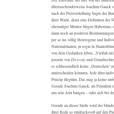
überraschenderweise Joachim Gauck vor
nach der Preisverleihung fragte der Bu
ihrer Warte, denn eine Definition der
ehemaliger Mentor Jürgen Habermas, nu
dann noch an positiven Bestimmungen 
per se ins völlig Heterogene und Indivi
Nationalstaaten, ja sogar in Staatenbü
von dem Gedanken leben, „Vielfalt nich
jenseits von
Diversity
und Grundrechte
es schlussendlich keine „Deutschen“ m
unterscheiden könnten. Jede über-indiv
Prinzip illegitim. Das mag ja keine unbe
Gerade Joachim Gauck, als Präsident e
um sein Amt bangen – oder sich bei 
Gerade an dieser Stelle wird der blind
ihrer Rede so eindrucksvoll auf den Pu