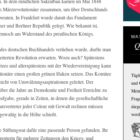
n. In dem rundlichen Sakralbau kamen im Mai 1848
en Märzrevolutionäre zusammen, um über Deutschlands
 beraten. In Frankfurt wurde damit das Fundament
er und Berliner Republik gelegt. Wie bekannt ist,
h dennoch am Widerstand des preußischen Königs.
WA
Q
 des deutschen Buchhandels verliehen wurde, durfte man
cheiterten Revolution erwarten. Wozu auch? Spätestens
zes und allerspätestens mit der Wiedervereinigung kann
utionäre einen großen grünen Haken setzen. Das Komitee
Tägl
 nicht von Umwälzungsaspirationen geleitet. Der
und 
 über die Jahre an Demokratie und Freiheit Erreichte zu
Mein
fgabe, gerade in Zeiten, in denen die gesellschaftliche
Frage
aatsvertreter jeder Coleur mit Gewalt rechnen müssen
darg
 gewaltig in die Höhe schießt.
werd
 Stiftungsrat dafür eine passende Person gefunden. Ihr
eporterin für mehrere Zeitungen den Kriegs- und