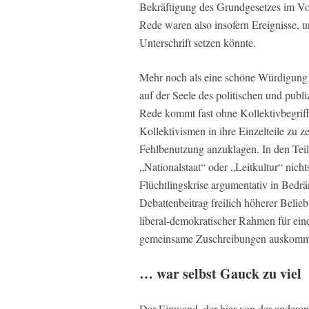
Bekräftigung des Grundgesetzes im Vok
Rede waren also insofern Ereignisse, u
Unterschrift setzen könnte.
Mehr noch als eine schöne Würdigung 
auf der Seele des politischen und publ
Rede kommt fast ohne Kollektivbegriff
Kollektivismen in ihre Einzelteile zu 
Fehlbenutzung anzuklagen. In den Teile
„Nationalstaat“ oder „Leitkultur“ nic
Flüchtlingskrise argumentativ in Bedrän
Debattenbeitrag freilich höherer Beli
liberal-demokratischer Rahmen für eine 
gemeinsame Zuschreibungen auskomm
… war selbst Gauck zu viel
Der Einwand, der hier von der anderen