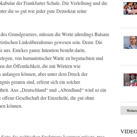
abular der Frankfurter Schule. Die Verleihung und die
nter die so gut wie jeder gute Demokrat seine
des Grundgesetzes, müssen die Worte allerdings Balsam
izistischen Linksliberalismus gewesen sein. Denn: Die
e aus. Emckes ganze Intention besteht darin,
zerlegen, von humanistischer Warte zu begutachten und
n der Öffentlichkeit, die mit Wörtern wie
hts anfangen können, aber unter dem Druck der
gnis geraten sind, erfreut sich ein solcher
ebtheit. Aus „Deutschland“ und „Abendland“ wird so ein
offene Gesellschaft der Einzelteile, die gut ohne
en können.
Weiter
VIDE
 Seite des politischen Spektrums kommen müsste, trug