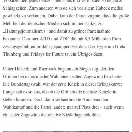
Vorsitzenden jedes heikle Thema aus und vermieden so negative
Schlagzeilen. Zum anderen wusste sich vor allem Habeck medial
geschickt zu verkaufen. Dabei kam der Partei zugute, dass die große
Mehrheit der deutschen Medien sich immer stärker zu
„Haltungsjournalismus“ und damit zu grüner Parteinahme
bekannte. Darunter ARD und ZDF, die mit 8,5 Milliarden Euro
Zwangsgebühren im Jahr gepampert werden. Der Hype um Greta
Thunberg und Fridays for Future tat ein Übriges dazu.
Unter Habeck und Baerbock begann ein Siegeszug, der den
Grünen bei nahezu jeder Wahl einen satten Zugewinn bescherte.
Die Bundestagswahl war der erste Knick in dieser Erfolgskurve:
Lange sah es so aus, als ob die Grünen die nächste Kanzlerin
stellen könnten. Doch dann verbaerbockte Annalena den
Wahlkampf und die Partei landete nur auf Platz drei – auch wenn
ein satter Zugewinn die relative Niederlage abkühlte.