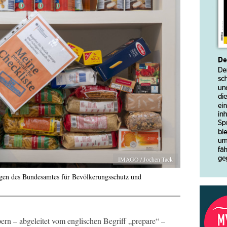
IMAGO / Jochen Tack
gen des Bundesamtes für Bevölkerungsschutz und
ern – abgeleitet vom englischen Begriff „prepare“ –