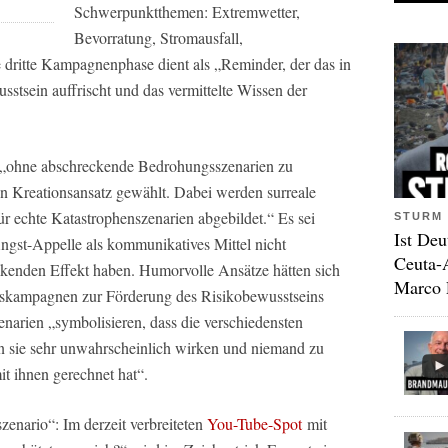
Schwerpunktthemen: Extremwetter,
Bevorratung, Stromausfall,
ritte Kampagnenphase dient als „Reminder, der das in
sstsein auffrischt und das vermittelte Wissen der
 „ohne abschreckende Bedrohungsszenarien zu
n Kreationsansatz gewählt. Dabei werden surreale
ür echte Katastrophenszenarien abgebildet.“ Es sei
STURM 
Ist Deu
ngst-Appelle als kommunikatives Mittel nicht
Ceuta-
ckenden Effekt haben. Humorvolle Ansätze hätten sich
Marco 
onskampagnen zur Förderung des Risikobewusstseins
narien „symbolisieren, dass die verschiedensten
n sie sehr unwahrscheinlich wirken und niemand zu
t ihnen gerechnet hat“.
zenario“: Im derzeit verbreiteten
You-Tube-Spot
mit