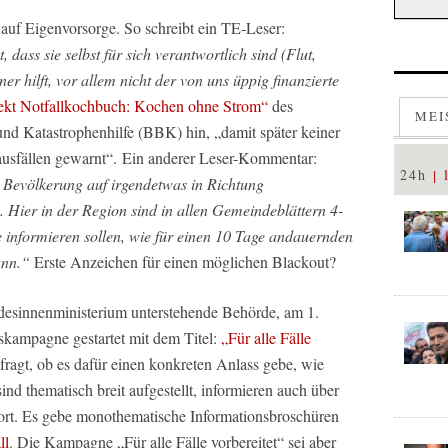
uf Eigenvorsorge. So schreibt ein TE-Leser:
 dass sie selbst für sich verantwortlich sind (Flut,
r hilft, vor allem nicht der von uns üppig finanzierte
ekt Notfallkochbuch: Kochen ohne Strom“
des
MEI
nd Katastrophenhilfe (BBK) hin, „damit später keiner
ausfällen gewarnt“. Ein anderer Leser-Kommentar:
24h
 Bevölkerung auf irgendetwas in Richtung
. Hier in der Region sind in allen Gemeindeblättern 4-
e informieren sollen, wie für einen 10 Tage andauernden
ann.“
Erste Anzeichen für einen möglichen Blackout?
desinnenministerium unterstehende Behörde, am 1.
nskampagne gestartet mit dem Titel:
„Für alle Fälle
agt, ob es dafür einen konkreten Anlass gebe, wie
nd thematisch breit aufgestellt, informieren auch über
ort. Es gebe monothematische Informationsbroschüren
ll
. Die Kampagne „Für alle Fälle vorbereitet“ sei aber