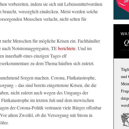
phen vorbereiten, indem sie sich mit Lebensmittelvorräten
 braucht, vorsorglich eindecken. Meist werden solche
orsorgenden Menschen verlacht, nicht selten für
WA
Q
mer mehr Menschen für mögliche Krisen ein. Fachhändler
ge nach Notstromaggregaten, TE
berichtete
. Und im
 innerhalb eines einzigen Tages elf
eserkommentare zu dem Thema häuften sich zuletzt.
Tägl
und 
r zunehmend Sorgen machen. Corona, Flutkatastrophe,
Mein
rgung – das sind bereits eingetretene Krisen, die die
Frage
haben, nicht zuletzt auch wegen des Umgangs der
darg
 Flutkatastrophe im letzten Juli und dem inzwischen
werd
agen der Corona-Politik vertrauen viele Bürger offenbar
 Vor allem Zweifel, ob die Versorgung mit Strom in
ößer.