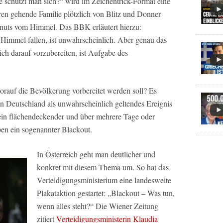
 schützt man sich?“ wird im Zeichentrick-Format eine
ren gehende Familie plötzlich von Blitz und Donner
onuts vom Himmel. Das BBK erläutert hierzu:
Himmel fallen, ist unwahrscheinlich. Aber genau das
h darauf vorzubereiten, ist Aufgabe des
orauf die Bevölkerung vorbereitet werden soll? Es
 in Deutschland als unwahrscheinlich geltendes Ereignis
ein flächendeckender und über mehrere Tage oder
en ein sogenannter Blackout.
In Österreich geht man deutlicher und
konkret mit diesem Thema um. So hat das
Verteidigungsministerium eine landesweite
Plakataktion gestartet: „Blackout – Was tun,
wenn alles steht?“ Die
Wiener Zeitung
zitiert
Verteidigungsministerin Klaudia