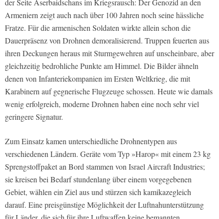
der Seite Aserbaidschans im Kriegsrausch: Der Genozid an den
Armeniern zeigt auch nach über 100 Jahren noch seine hässliche
Fratze. Für die armenischen Soldaten wirkte allein schon die
Dauerpräsenz von Drohnen demoralisierend. Truppen feuerten aus
ihren Deckungen heraus mit Sturmgewehren auf unscheinbare, aber
gleichzeitig bedrohliche Punkte am Himmel. Die Bilder ähneln
denen von Infanteriekompanien im Ersten Weltkrieg, die mit
Karabinern auf gegnerische Flugzeuge schossen. Heute wie damals
wenig erfolgreich, moderne Drohnen haben eine noch sehr viel
geringere Signatur.
Zum Einsatz kamen unterschiedliche Drohnentypen aus
verschiedenen Ländern. Geräte vom Typ »Harop« mit einem 23 kg
Sprengstoffpaket an Bord stammen von Israel Aircraft Industries;
sie kreisen bei Bedarf stundenlang über einem vorgegebenen
Gebiet, wählen ein Ziel aus und stürzen sich kamikazegleich
darauf. Eine preisgünstige Möglichkeit der Luftnahunterstützung
für Länder, die sich für ihre Luftwaffen keine bemannten