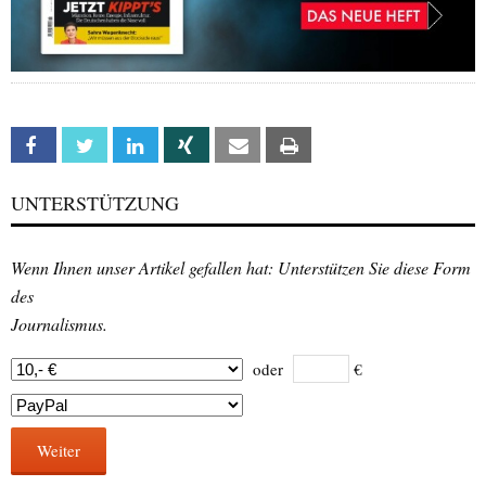
Facebook
Twitter
Linkedin
Xing
Email
Print
UNTERSTÜTZUNG
Wenn Ihnen unser Artikel gefallen hat: Unterstützen Sie diese Form
des
Journalismus.
oder
€
Weiter