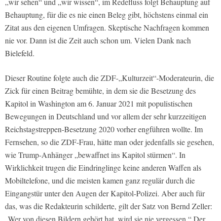
„wir sehen“ und „wir wissen“, im Redefluss folgt Behauptung auf
Behauptung, für die es nie einen Beleg gibt, höchstens einmal ein
Zitat aus den eigenen Umfragen. Skeptische Nachfragen kommen
nie vor. Dann ist die Zeit auch schon um. Vielen Dank nach
Bielefeld.
Dieser Routine folgte auch die ZDF-„Kulturzeit“-Moderateurin, die
Zick für einen Beitrag bemühte, in dem sie die Besetzung des
Kapitol in Washington am 6. Januar 2021 mit populistischen
Bewegungen in Deutschland und vor allem der sehr kurzzeitigen
Reichstagstreppen-Besetzung 2020 vorher engführen wollte. Im
Fernsehen, so die ZDF-Frau, hätte man oder jedenfalls sie gesehen,
wie Trump-Anhänger „bewaffnet ins Kapitol stürmen“. In
Wirklichkeit trugen die Eindringlinge keine anderen Waffen als
Mobiltelefone, und die meisten kamen ganz regulär durch die
Eingangstür unter den Augen der Kapitol-Polizei. Aber auch für
das, was die Redakteurin schilderte, gilt der Satz von Bernd Zeller:
„Wer von diesen Bildern gehört hat, wird sie nie vergessen.“ Der