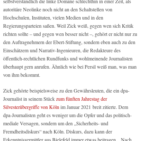
selbstverständlich die linke Domäne schlechthin in einer Zeit, als
autoritäre Neolinke noch nicht an den Schaltstellen von
Hochschulen, Instituten, vielen Medien und in den
Regierungsparteien saßen. Weil Zick weiß, gegen wen sich Kritik
richten sollte – und gegen wen besser nicht –, gehört er nicht nur zu
den Auftragnehmern der Ebert-Stiftung, sondern eben auch zu den
Einschätzern und Narrativ-Ingenieuren, die Redakteure des
öffentlich-rechtlichen Rundfunks und wohlmeinende Journalisten
überhaupt gern anrufen. Ähnlich wie bei Persil weiß man, was man
von ihm bekommt.
Zick gehörte beispielsweise zu den Gewährsleuten, die ein dpa-
Journalist in seinem Stück
zum fünften Jahrestag der
Silvesterübergriffe von Köln
im Januar 2021 breit zitierte. Dem
dpa-Journalisten geht es weniger um die Opfer und das politisch-
mediale Versagen, sondern um den „Sicherheits- und
Fremdheitsdiskurs“ nach Köln. Diskurs, dazu kann der
Erkenntnisvermittler aus Bielefeld immer etwas beitragen. „Nach