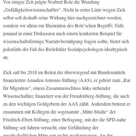
Vor einiger Zeit prägte Norbert Bolz die Wendung
„Gefälligkeitswissenschaftler“. Nicht in erster Linie wegen Zick
selbst soll deshalb seine Wirkung hier nachgezeichnet werden,
sondern vor allem zur Illustration des Bolz’schen Begriffs. Falls
jemand in einer Diskussion nach einem konkreten Beispiel für
wissenschaftsförmige Narrativbestätigung fragen sollte, bietet sich
jedenfalls der Fall des Bielefelder Sozialpsychologen idealtypisch
an.
Zick saß bis 2018 im Beirat der überwiegend mit Bundesmitteln
finanzierten Amadeu-Antonio-Stiftung (AAS), er gehört zum „Rat
für Migration“, einem Zusammenschluss links stehender
Wissenschaftler, finanziert von der Freudenberg-Stiftung, die auch
zu den wichtigen Geldgebern der AAS zählt. Außerdem betreut er
zusammen mit Kollegen die sogenannte „Mitte-Studie“ der
Friedrich-Ebert-Stiftung, einer Befragung, mit der die SPD-nahe
Stiftung seit Jahren versucht, eine Gefährdung der
gesellschaftlichen Mitte von rechts nachzuweisen. An der