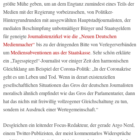
größte Mühe geben, um an dem Engtanz zumindest eines Teils der
Medien mit der Regierung vorbeizusehen, von Politiker-
Hintergrundrunden mit ausgewählten Hauptstadtjournalisten, der
medialen Beschimpfung unbotmäßiger Bürger und Staatsgeldern
für geneigte
Journalistenzirkel wie die „Neuen Deutschen
Medienmacher“
bis zu der dringenden Bitte von Verlegerverbänden
um
Mediensubventionen aus der Staatskasse
. Sehr schön erklärte
ein „Tagesspiegel“-Journalist vor einiger Zeit den harmonischen
Gleichklang am Beispiel der Corona-Politik: „In der Coronakrise
geht es um Leben und Tod. Wenn in derart existenziellen
gesellschaftlichen Situationen das Gros der deutschen Journalisten
moralisch ähnlich empfindet wie das Gros der Parlamentarier, dann
hat das nichts mit freiwillig vollzogener Gleichschaltung zu tun,
sondern ist Ausdruck einer Wertegemeinschaft.“
Desgleichen ein leitender Focus-Redakteur, der gerade Argo Nerd,
einem Twitter-Publizisten, der meist kommentarlos Widersprüche