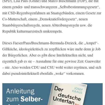
(SPD), Lisa Paus (Grüne) und Marco Buschmann (FDP), die mit
einem gender- und transschwangeren „Selbstbestimmungsgesetz“,
mit CSD-Regenbogenfahnen an Staatsgebäuden, einem Gesetz zur
Co-Mutterschaft, einem „Demokratiefördergesetz“, neuen
Staatsbürgerschaftsregeln, neuen Abtreibungsregeln usw. die
Republik kulturmarxistisch umkrempeln.
Dieses Faeser/Paus/Buschmann-Bermuda-Dreieck, die „Ampel“-
Giftküche, ideologiekritisch zu zerpflücken wäre mehr denn je Job
der Bürgerlichen. Aber es gibt diese Intellektuellen nicht, und
eigentlich gab es sie – Ausnahme für eine gewisse Zeit: Gauweiler
– nie. Also werden CDU und CSU wohl weiter ergrünen, und sich
dabei pseudointellektuell ebenfalls „woke“ vorkommen.