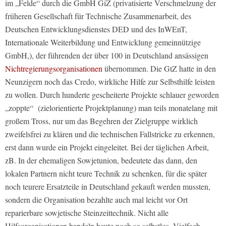
im „Felde“ durch die GmbH GiZ (privatisierte Verschmelzung der
früheren Gesellschaft für Technische Zusammenarbeit, des
Deutschen Entwicklungsdienstes DED und des InWEnT,
Internationale Weiterbildung und Entwicklung gemeinnützige
GmbH,), der führenden der über 100 in Deutschland ansässigen
Nichtregierungsorganisationen
übernommen. Die GtZ hatte in den
Neunzigern noch das Credo, wirkliche Hilfe zur Selbsthilfe leisten
zu wollen. Durch hunderte gescheiterte Projekte schlauer geworden
„zoppte“ (zielorientierte Projektplanung) man teils monatelang mit
großem Tross, nur um das Begehren der Zielgruppe wirklich
zweifelsfrei zu klären und die technischen Fallstricke zu erkennen,
erst dann wurde ein Projekt eingeleitet. Bei der täglichen Arbeit,
zB. In der ehemaligen Sowjetunion, bedeutete das dann, den
lokalen Partnern nicht teure Technik zu schenken, für die später
noch teurere Ersatzteile in Deutschland gekauft werden mussten,
sondern die Organisation bezahlte auch mal leicht vor Ort
reparierbare sowjetische Steinzeittechnik. Nicht alle
Hilfsorganisationen handeln heute noch so selbstlos. Vielfach