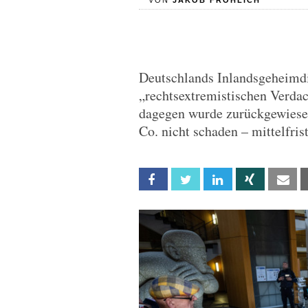
VON
JAKOB FRÖHLICH
Deutschlands Inlandsgeheimdi
„rechtsextremistischen Verdach
dagegen wurde zurückgewiesen
Co. nicht schaden – mittelfris
Facebook
Twitter
Linkedin
Xing
Em