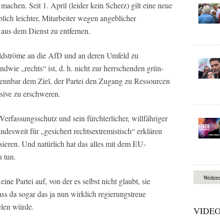
 machen. Seit 1. April (leider kein Scherz) gilt eine neue
lich leichter, Mitarbeiter wegen angeblicher
 aus dem Dienst zu entfernen.
eldströme an die AfD und an deren Umfeld zu
endwie „rechts“ ist, d. h. nicht zur herrschenden grün-
rkennbar dem Ziel, der Partei den Zugang zu Ressourcen
ssive zu erschweren.
 Verfassungsschutz und sein fürchterlicher, willfähriger
sweit für „gesichert rechtsextremistisch“ erklären
eren. Und natürlich hat das alles mit dem EU-
 tun.
Weiter
ine Partei auf, von der es selbst nicht glaubt, sie
ss da sogar das ja nun wirklich regierungstreue
elen würde.
VIDE