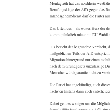
Montagfrüh hat das nordrhein-westfäli
Berufungsklage der AfD gegen das Bu
Inlandsgeheimdienst darf die Partei nun
Das Urteil des – als wokes Herz der 
kommt pünktlich mitten im EU-Wahlka
„Es besteht der begründete Verdacht, da
maßgeblichen Teils der AfD entspricht
Migrationshintergrund nur einen rechtl
nach dem Grundgesetz unzulässige Dis
Menschenwürdegarantie nicht zu verein
Die Partei hat angekündigt, auch dieses
nächsten Instanz dann auch entscheide
Dabei geht es weniger um die Möglichk
formal völlig legal gegen die AfD eins