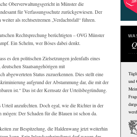
sche Oberverwaltungsgericht in Münster die
ndesamt für Verfassungsschutz zurückgewiesen. Der
 weiter als rechtsextremen „Verdachtsfall“ führen.
deutschen Rechtsprechung berüchtigten – OVG Münster
WA
Q
mpf. Ein Schelm, wer Böses dabei denkt.
ss es den politischen Zielsetzungen jedenfalls eines
, deutschen Staatsangehörigen mit
Tägl
ich abgewerteten Status zuzuerkennen. Dies stellt eine
und 
kriminierung aufgrund der Abstammung dar, die mit der
Mein
baren ist.“ Das ist der Kernsatz der Urteilsbegründung.
Frage
darg
 Urteil anzufechten. Doch egal, wie die Richter in der
werd
n mögen: Der Schaden für die Blauen ist schon da.
eiten zur Bespitzelung, die Haldenwang jetzt weiterhin
etzen kann. Sein Inlandsgeheimdienst darf wegen der