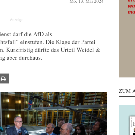
Mo, 13. Mai 2024
enst darf die AfD als
tsfall“ einstufen. Die Klage der Partei
. Kurzfristig dürfte das Urteil Weidel &
tig aber durchaus.
ail
Print
ZUM A