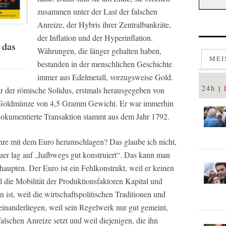
zusammen unter der Last der falschen
Anreize, der Hybris ihrer Zentralbankräte,
der Inflation und der Hyperinflation.
 das
Währungen, die länger gehalten haben,
MEI
bestanden in der menschlichen Geschichte
immer aus Edelmetall, vorzugsweise Gold.
24h
ar der römische Solidus, erstmals herausgegeben von
 Goldmünze von 4,5 Gramm Gewicht. Er war immerhin
dokumentierte Transaktion stammt aus dem Jahr 1792.
hre mit dem Euro herumschlagen? Das glaube ich nicht,
er lag auf „halbwegs gut konstruiert“. Das kann man
aupten. Der Euro ist ein Fehlkonstrukt, weil er keinen
die Mobilität der Produktionsfaktoren Kapital und
 ist, weil die wirtschaftspolitischen Traditionen und
einanderliegen, weil sein Regelwerk nur gut gemeint,
 falschen Anreize setzt und weil diejenigen, die ihn