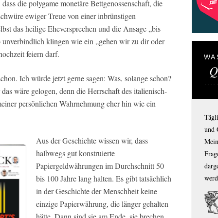
, dass die polygame monetäre Bettgenossenschaft, die
hwüre ewiger Treue von einer inbrünstigen
elbst das heilige Eheversprechen und die Ansage „bis
 unverbindlich klingen wie ein „gehen wir zu dir oder
hochzeit feiern darf.
WA
Q
schon. Ich würde jetzt gerne sagen: Was, solange schon?
das wäre gelogen, denn die Herrschaft des italienisch-
n meiner persönlichen Wahrnehmung eher hin wie ein
Tägl
und 
Aus der Geschichte wissen wir, dass
Mein
halbwegs gut konstruierte
Frage
Papiergeldwährungen im Durchschnitt 50
darg
bis 100 Jahre lang halten. Es gibt tatsächlich
werd
in der Geschichte der Menschheit keine
einzige Papierwährung, die länger gehalten
hätte. Dann sind sie am Ende, sie brechen