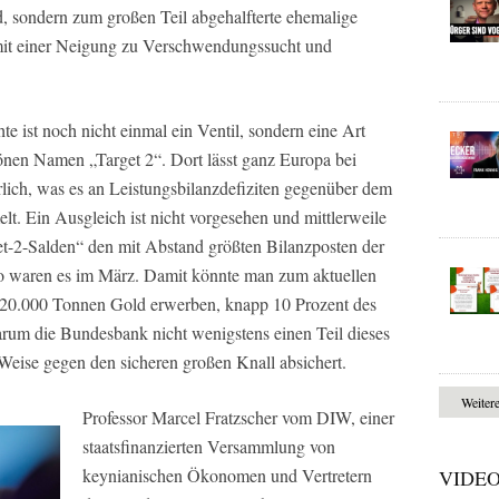
d, sondern zum großen Teil abgehalfterte ehemalige
 mit einer Neigung zu Verschwendungssucht und
e ist noch nicht einmal ein Ventil, sondern eine Art
önen Namen „Target 2“. Dort lässt ganz Europa bei
rlich, was es an Leistungsbilanzdefiziten gegenüber dem
t. Ein Ausgleich ist nicht vorgesehen und mittlerweile
rget-2-Salden“ den mit Abstand größten Bilanzposten der
o waren es im März. Damit könnte man zum aktuellen
 20.000 Tonnen Gold erwerben, knapp 10 Prozent des
arum die Bundesbank nicht wenigstens einen Teil dieses
e Weise gegen den sicheren großen Knall absichert.
Weiter
Professor Marcel Fratzscher vom DIW, einer
staatsfinanzierten Versammlung von
keynianischen Ökonomen und Vertretern
VIDE