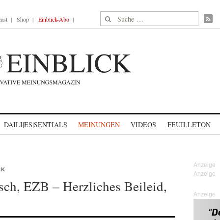
Suche nach:
ast
Shop
Einblick-Abo
DAILI|ES|SENTIALS
MEINUNGEN
VIDEOS
FEUILLETON
NK
ch, EZB – Herzliches Beileid,
Anzeige