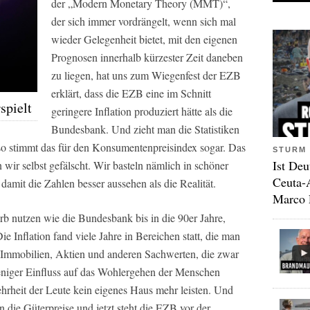
der „Modern Monetary Theory (MMT)“,
der sich immer vordrängelt, wenn sich mal
wieder Gelegenheit bietet, mit den eigenen
Prognosen innerhalb kürzester Zeit daneben
zu liegen, hat uns zum Wiegenfest der EZB
erklärt, dass die EZB eine im Schnitt
spielt
geringere Inflation produziert hätte als die
Bundesbank. Und zieht man die Statistiken
 so stimmt das für den Konsumentenpreisindex sogar. Das
STURM 
Ist Deu
 wir selbst gefälscht. Wir basteln nämlich in schöner
Ceuta-
mit die Zahlen besser aussehen als die Realität.
Marco 
 nutzen wie die Bundesbank bis in die 90er Jahre,
ie Inflation fand viele Jahre in Bereichen statt, die man
n Immobilien, Aktien und anderen Sachwerten, die zwar
eniger Einfluss auf das Wohlergehen der Menschen
hrheit der Leute kein eigenes Haus mehr leisten. Und
n die Güterpreise und jetzt steht die EZB vor der