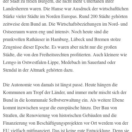
der Stadt zu freien Bürgern, die nicht mehr Untertanen ihrer
Landesherren waren. Die Hanse war Ausdruck der wirtschaftlichen
Stärke vieler Städte im Norden Europas. Rund 200 Städte gehörten
zeitweise dem Bund an. Die Wirtschaftsbeziehungen im Nord- und
Ostseeraum waren eng und intensiv. Noch heute sind die
prunkvollen Rathäuser in Hamburg, Lübeck und Bremen stolze
Zeugnisse dieser Epoche. Es waren aber nicht nur die großen
Städte, die von den Freiheitsrechten profitierten. Auch kleinere wie
Lemgo in Ostwestfalen-Lippe, Medebach im Sauerland oder
Stendal in der Altmark gehörten dazu.
Die Autonomie von damals ist längst passé. Heute hängen die
Kommunen am Tropf der Länder, und immer mehr mischt sich der
Bund in die kommunale Selbstverwaltung ein. Als weitere Ebene
kommt inzwischen sogar die europäische hinzu. Der Bau von
Straßen, die Renovierung von historischen Gebäuden und die
Finanzierung von Beschäftigungsprojekten vor Ort werdem von der
EU vielfach mitfinanziert. Das ist keine gute Entwicklung. Denn sie